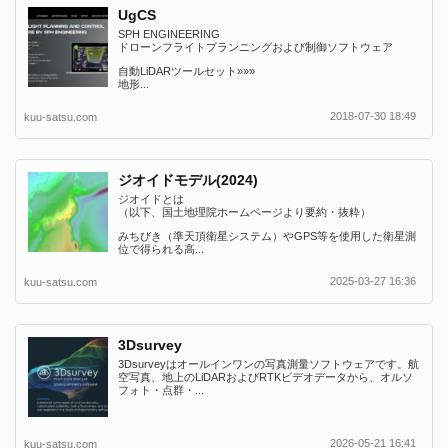
UgCS
SPH ENGINEERING
ドローンフライトプランニングおよび制御ソフトウェア
自動LiDARツールセット»»»
地形...
2018-07-30 18:49
kuu-satsu.com
ジオイドモデル(2024)
ジオイドとは
（以下、国土地理院ホームページより要約・抜粋）
みちびき（準天頂衛星システム）やGPS等を使用した衛星測
位で得られる高...
2025-03-27 16:36
kuu-satsu.com
3Dsurvey
3Dsurveyはオールインワンの写真測量ソフトウェアです。航
空写真、地上のLiDARおよびRTKビデオデータから、オルソ
フォト・点群・...
2026-05-21 16:41
kuu-satsu.com