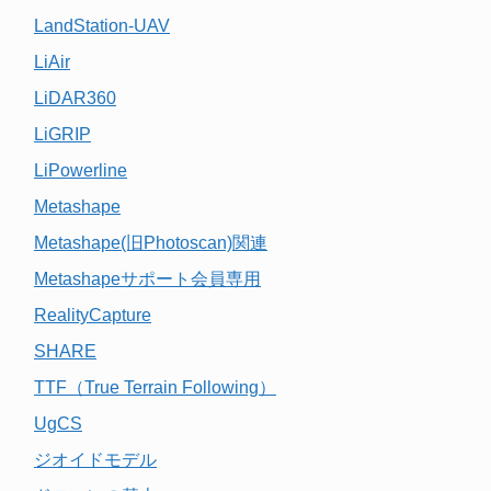
LandStation-UAV
LiAir
LiDAR360
LiGRIP
LiPowerline
Metashape
Metashape(旧Photoscan)関連
Metashapeサポート会員専用
RealityCapture
SHARE
TTF（True Terrain Following）
UgCS
ジオイドモデル