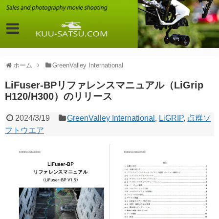
ホーム
GreenValley International
LiFuser-BPリファレンスマニュアル（LiGrip
H120/H300）のリリース
2024/3/19
GreenValley International
,
LiGRIP
,
点群ソ
フトウエア