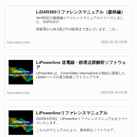
LiDAR360リファレンスマニュアル（森林編）
Ver9対応の森林編リファレンスマニュアルリリースしまし
た。2025/12/17
前処理からALS及びTLS処理まで含んでいます。これ...
2025-02-20 19:05
kuu-satsu.com
LiPowerline 送電線・鉄塔点群解析ソフトウェ
ア
LiPowerline は、GreenValley International が独自に開発した
LiDARベースの電力検査ソフトウェアです...
2023-03-14 14:25
kuu-satsu.com
LiPowerlineリファレンスマニュアル
2025年6月9日、LiPowerlineリファレンスマニュアルをリリー
スいたします。
こちらのマニュアルにより、基本的なソフトウエア...