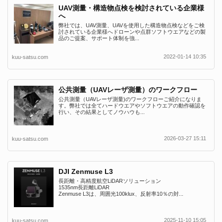
UAV測量・構造物点検を検討されている企業様
へ
弊社では、UAV測量、UAVを使用した構造物点検などをご検
討されている企業様へドローンや点群ソフトウエアなどの製
品のご提案、サポート体制を強...
2022-01-14 10:35
kuu-satsu.com
公共測量（UAVレーザ測量）のワークフロー
公共測量（UAVレーザ測量)のワークフローご紹介になりま
す。弊社では全てハードウエアやソフトウエアの動作確認を
行い、その結果としてノウハウも...
2026-03-27 15:11
kuu-satsu.com
DJI Zenmuse L3
長距離・高精度航空LiDARソリューション
1535nm長距離LiDAR
Zenmuse L3は、周囲光100klux、反射率10％の対...
2025-11-10 15:05
kuu-satsu.com