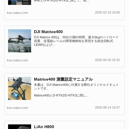
M4EとD-RTK2/D-RTK3に関して、初...
2025-02-10 16:00
kuu-satsu.com
DJI Matrice400
DJI Matrice 400は、59分の飛行時間、最大6kgのペイロード
容量、送電線レベルの障害物検知を実現する統合回転式
LiDARおよび...
2025-06-20 15:42
kuu-satsu.com
Matrice400 測量設定マニュアル
本書は、DJI Matrice400に付属する弊社オリジナルドキュメ
ントです。
Matrice400とD-RTK2/D-RTK3に関し...
2025-08-14 15:47
kuu-satsu.com
LiAir H800