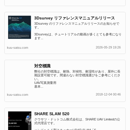
3Dsurvey リファレンスマニュアルリリース
3Dsurvey のリファレンスマニュアルリリースのお知らせで
す。
3Dsurveyは、チュートリアルの動画が多くとても参考になり
ます...
2026-05-29 19:26
kuu-satsu.com
対空標識
弊社の対空標識は、耐熱、対候性、耐湿性があり、屋外に長
期設置可能です。間違わない対空標識選びをご参考にくださ
い。
UAV写真測量用
基本...
2018-12-04 00:46
kuu-satsu.com
SHARE SLAM S20
クウサツ・ドットコム株式会社は、SHARE UAV Limitedの公
式代理店です。