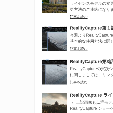
ライセンスモデルの変
更方法のご連絡になります。
記事を読む
RealityCaptur
今週よりRealityCa
基本的な使用方法に関し
記事を読む
RealityCaptur
RealityCaptur
に関しましては、リンクを
記事を読む
RealityCaptu
（↑上記画像も点群モデ
RealityCapture シ