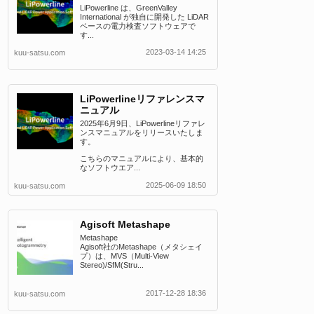
LiPowerline は、GreenValley
International が独自に開発した LiDAR
ベースの電力検査ソフトウェアで
す...
2023-03-14 14:25
kuu-satsu.com
LiPowerlineリファレンスマ
ニュアル
2025年6月9日、LiPowerlineリファレ
ンスマニュアルをリリースいたしま
す。
こちらのマニュアルにより、基本的
なソフトウエア...
2025-06-09 18:50
kuu-satsu.com
Agisoft Metashape
Metashape
Agisoft社のMetashape（メタシェイ
プ）は、MVS（Multi-View
Stereo)/SfM(Stru...
2017-12-28 18:36
kuu-satsu.com