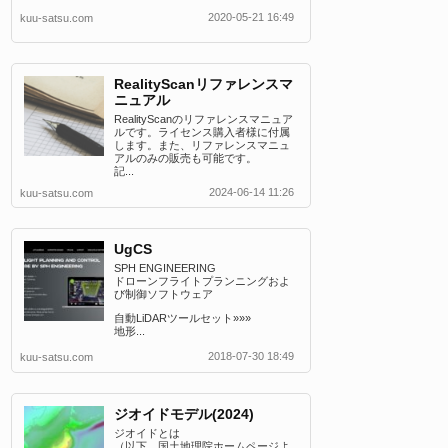
2020-05-21 16:49
kuu-satsu.com
RealityScanリファレンスマ
ニュアル
RealityScanのリファレンスマニュア
ルです。ライセンス購入者様に付属
します。また、リファレンスマニュ
アルのみの販売も可能です。
記...
2024-06-14 11:26
kuu-satsu.com
UgCS
SPH ENGINEERING
ドローンフライトプランニングおよ
び制御ソフトウェア
自動LiDARツールセット»»»
地形...
2018-07-30 18:49
kuu-satsu.com
ジオイドモデル(2024)
ジオイドとは
（以下、国土地理院ホームページよ