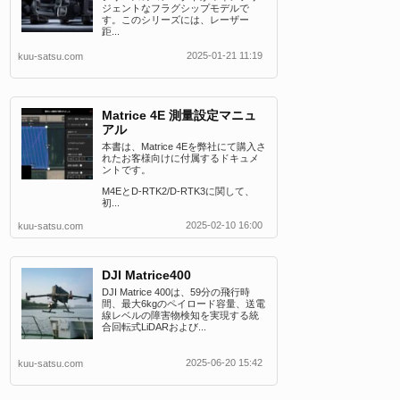
ジェントなフラグシップモデルで
す。このシリーズには、レーザー
距...
2025-01-21 11:19
kuu-satsu.com
Matrice 4E 測量設定マニュ
アル
本書は、Matrice 4Eを弊社にて購入さ
れたお客様向けに付属するドキュメ
ントです。
M4EとD-RTK2/D-RTK3に関して、
初...
2025-02-10 16:00
kuu-satsu.com
DJI Matrice400
DJI Matrice 400は、59分の飛行時
間、最大6kgのペイロード容量、送電
線レベルの障害物検知を実現する統
合回転式LiDARおよび...
2025-06-20 15:42
kuu-satsu.com