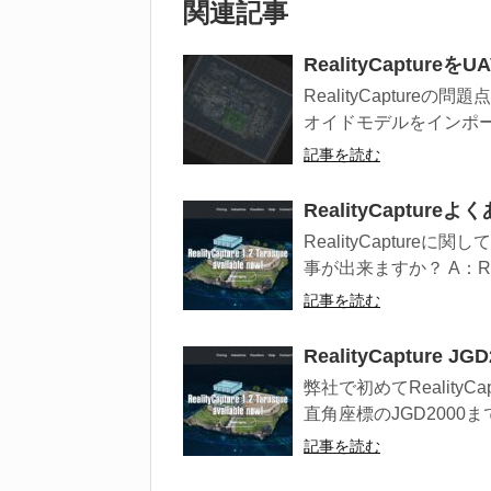
関連記事
RealityCaptu
RealityCaptureの問
オイドモデルをインポート
記事を読む
RealityCapture
RealityCaptureに
事が出来ますか？ A：Real
記事を読む
RealityCapture 
弊社で初めてRealityCa
直角座標のJGD2000ま
記事を読む