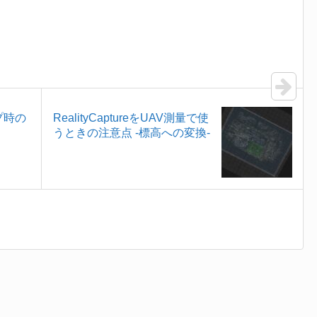
プ時の
RealityCaptureをUAV測量で使
うときの注意点 -標高への変換-