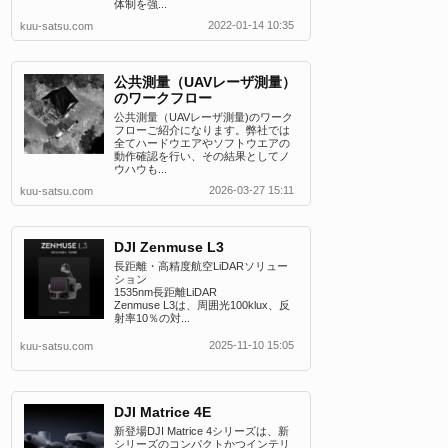
体制を強...
2022-01-14 10:35
kuu-satsu.com
公共測量（UAVレーザ測量）
のワークフロー
公共測量（UAVレーザ測量)のワーク
フローご紹介になります。弊社では
全てハードウエアやソフトウエアの
動作確認を行い、その結果としてノ
ウハウも...
2026-03-27 15:11
kuu-satsu.com
DJI Zenmuse L3
長距離・高精度航空LiDARソリュー
ション
1535nm長距離LiDAR
Zenmuse L3は、周囲光100klux、反
射率10％の対...
2025-11-10 15:05
kuu-satsu.com
DJI Matrice 4E
新登場DJI Matrice 4シリーズは、新
シリーズのコンパクトかつインテリ