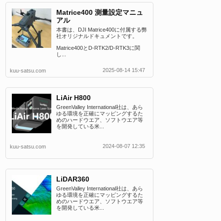
Matrice400 測量設定マニュ
アル
本書は、DJI Matrice400に付属する弊
社オリジナルドキュメントです。
Matrice400とD-RTK2/D-RTK3に関
し...
2025-08-14 15:47
kuu-satsu.com
LiAir H800
GreenValley International社は、あら
ゆる環境を正確にマッピングするた
めのハードウエア、ソフトウエア等
を開発している米...
2024-08-07 12:35
kuu-satsu.com
LiDAR360
GreenValley International社は、あら
ゆる環境を正確にマッピングするた
めのハードウエア、ソフトウエア等
を開発している米...