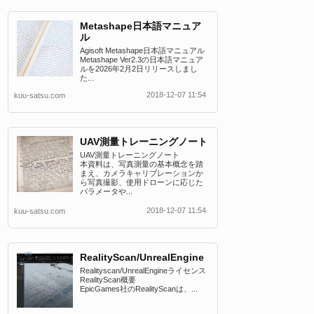
Metashape日本語マニュア
ル
Agisoft Metashape日本語マニュアル
Metashape Ver2.3の日本語マニュア
ルを2026年2月2日リリースしまし
た...
2018-12-07 11:54
kuu-satsu.com
UAV測量トレーニングノート
UAV測量トレーニングノート
本資料は、写真測量の基本概念を踏
まえ、カメラキャリブレーションか
ら写真撮影、使用ドローンに応じた
パラメータや...
2018-12-07 11:54
kuu-satsu.com
RealityScan/UnrealEngine
Realityscan/UnrealEngineライセンス
RealityScan概要
EpicGames社のRealityScanは、...