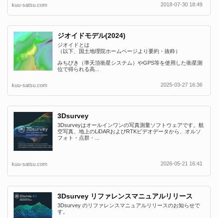
2018-07-30 18:49
kuu-satsu.com
ジオイドモデル(2024)
ジオイドとは
（以下、国土地理院ホームページより要約・抜粋）
みちびき（準天頂衛星システム）やGPS等を使用した衛星測
位で得られる高...
2025-03-27 16:36
kuu-satsu.com
3Dsurvey
3Dsurveyはオールインワンの写真測量ソフトウェアです。航
空写真、地上のLiDARおよびRTKビデオデータから、オルソ
フォト・点群・...
2026-05-21 16:41
kuu-satsu.com
3Dsurvey リファレンスマニュアルリリース
3Dsurvey のリファレンスマニュアルリリースのお知らせで
す。