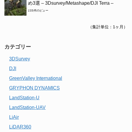
め3選 – 3Dsurvey/Metashape/DJI Terra –
133件のビュー
（集計単位：1ヶ月）
カテゴリー
3DSurvey
DJI
GreenValley International
GRYPHON DYNAMICS
LandStation-U
LandStation-UAV
LiAir
LiDAR360