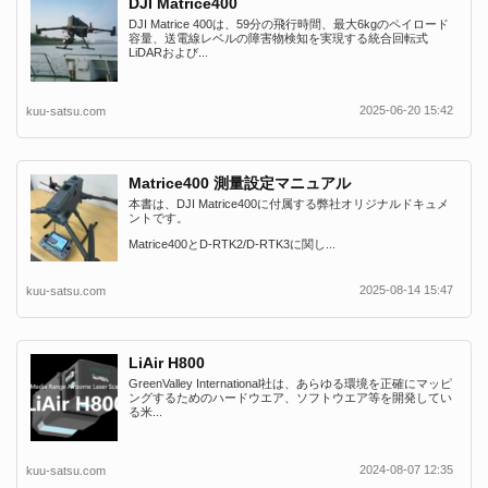
DJI Matrice400
DJI Matrice 400は、59分の飛行時間、最大6kgのペイロード
容量、送電線レベルの障害物検知を実現する統合回転式
LiDARおよび...
2025-06-20 15:42
kuu-satsu.com
Matrice400 測量設定マニュアル
本書は、DJI Matrice400に付属する弊社オリジナルドキュメ
ントです。
Matrice400とD-RTK2/D-RTK3に関し...
2025-08-14 15:47
kuu-satsu.com
LiAir H800
GreenValley International社は、あらゆる環境を正確にマッピ
ングするためのハードウエア、ソフトウエア等を開発してい
る米...
2024-08-07 12:35
kuu-satsu.com