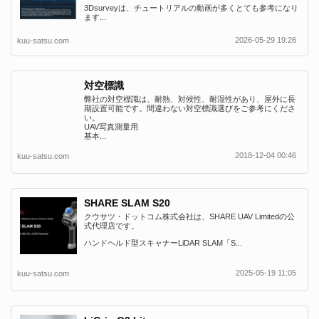
3Dsurveyは、チュートリアルの動画が多くとても参考になり
ます...
2026-05-29 19:26
kuu-satsu.com
対空標識
弊社の対空標識は、耐熱、対候性、耐湿性があり、屋外に長
期設置可能です。間違わない対空標識選びをご参考にくださ
い。
UAV写真測量用
基本...
2018-12-04 00:46
kuu-satsu.com
SHARE SLAM S20
クウサツ・ドットコム株式会社は、SHARE UAV Limitedの公
式代理店です。
ハンドヘルド型スキャナーLiDAR SLAM「S...
2025-05-19 11:05
kuu-satsu.com