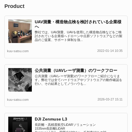
Product
UAV測量・構造物点検を検討されている企業様
へ
弊社では、UAV測量、UAVを使用した構造物点検などをご検
討されている企業様へドローンや点群ソフトウエアなどの製
品のご提案、サポート体制を強...
2022-01-14 10:35
kuu-satsu.com
公共測量（UAVレーザ測量）のワークフロー
公共測量（UAVレーザ測量)のワークフローご紹介になりま
す。弊社では全てハードウエアやソフトウエアの動作確認を
行い、その結果としてノウハウも...
2026-03-27 15:11
kuu-satsu.com
DJI Zenmuse L3
長距離・高精度航空LiDARソリューション
1535nm長距離LiDAR