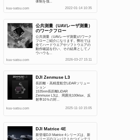
体制を強...
2022-01-14 10:35
kuu-satsu.com
公共測量（UAVレーザ測量）
のワークフロー
公共測量（UAVレーザ測量)のワーク
フローご紹介になります。弊社では
全てハードウエアやソフトウエアの
動作確認を行い、その結果としてノ
ウハウも...
2026-03-27 15:11
kuu-satsu.com
DJI Zenmuse L3
長距離・高精度航空LiDARソリュー
ション
1535nm長距離LiDAR
Zenmuse L3は、周囲光100klux、反
射率10％の対...
2025-11-10 15:05
kuu-satsu.com
DJI Matrice 4E
新登場DJI Matrice 4シリーズは、新
シリーズのコンパクトかつインテリ