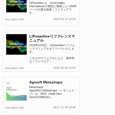
LiPowerline は、GreenValley
International が独自に開発した LiDAR
ベースの電力検査ソフトウェアで
す...
2023-03-14 14:25
kuu-satsu.com
LiPowerlineリファレンスマ
ニュアル
2025年6月9日、LiPowerlineリファレ
ンスマニュアルをリリースいたしま
す。
こちらのマニュアルにより、基本的
なソフトウエア...
2025-06-09 18:50
kuu-satsu.com
Agisoft Metashape
Metashape
Agisoft社のMetashape（メタシェイ
プ）は、MVS（Multi-View
Stereo)/SfM(Stru...
2017-12-28 18:36
kuu-satsu.com