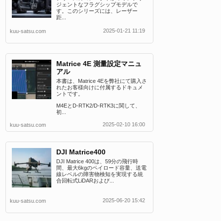
ジェントなフラグシップモデルで
す。このシリーズには、レーザー
距...
2025-01-21 11:19
kuu-satsu.com
Matrice 4E 測量設定マニュ
アル
本書は、Matrice 4Eを弊社にて購入さ
れたお客様向けに付属するドキュメ
ントです。
M4EとD-RTK2/D-RTK3に関して、
初...
2025-02-10 16:00
kuu-satsu.com
DJI Matrice400
DJI Matrice 400は、59分の飛行時
間、最大6kgのペイロード容量、送電
線レベルの障害物検知を実現する統
合回転式LiDARおよび...
2025-06-20 15:42
kuu-satsu.com