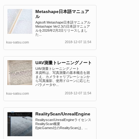
Metashape日本語マニュア
ル
Agisoft Metashape日本語マニュアル
Metashape Ver2.3の日本語マニュア
ルを2026年2月2日リリースしまし
た...
2018-12-07 11:54
kuu-satsu.com
UAV測量トレーニングノート
UAV測量トレーニングノート
本資料は、写真測量の基本概念を踏
まえ、カメラキャリブレーションか
ら写真撮影、使用ドローンに応じた
パラメータや...
2018-12-07 11:54
kuu-satsu.com
RealityScan/UnrealEngine
Realityscan/UnrealEngineライセンス
RealityScan概要
EpicGames社のRealityScanは、...