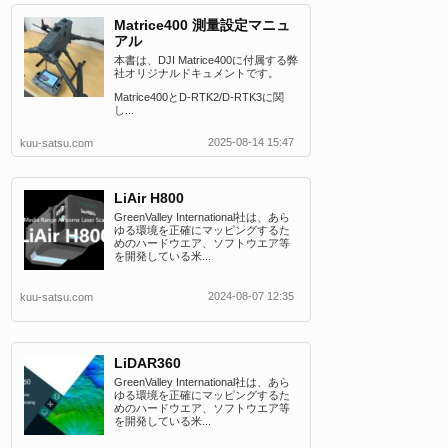
Matrice400 測量設定マニュ
アル
本書は、DJI Matrice400に付属する弊
社オリジナルドキュメントです。
Matrice400とD-RTK2/D-RTK3に関
し...
2025-08-14 15:47
kuu-satsu.com
LiAir H800
GreenValley International社は、あら
ゆる環境を正確にマッピングするた
めのハードウエア、ソフトウエア等
を開発している米...
2024-08-07 12:35
kuu-satsu.com
LiDAR360
GreenValley International社は、あら
ゆる環境を正確にマッピングするた
めのハードウエア、ソフトウエア等
を開発している米...