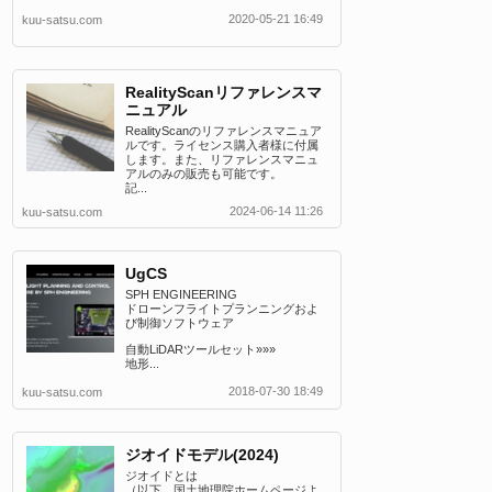
2020-05-21 16:49
kuu-satsu.com
RealityScanリファレンスマ
ニュアル
RealityScanのリファレンスマニュア
ルです。ライセンス購入者様に付属
します。また、リファレンスマニュ
アルのみの販売も可能です。
記...
2024-06-14 11:26
kuu-satsu.com
UgCS
SPH ENGINEERING
ドローンフライトプランニングおよ
び制御ソフトウェア
自動LiDARツールセット»»»
地形...
2018-07-30 18:49
kuu-satsu.com
ジオイドモデル(2024)
ジオイドとは
（以下、国土地理院ホームページよ