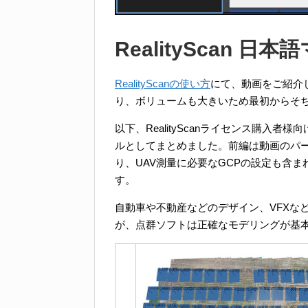
RealityScan 日
RealityScanの使い方
にて、動画をご紹介
り、ボリュームも大きいため最初からそ
以下、RealityScanライセンス購入
ルとしてまとめました。前編は動画のパ
り、UAV測量に必要なGCPの設定も含
す。
自動車や不動産などのデザイン、VFXな
が、点群ソフトは正確なモデリングが基本