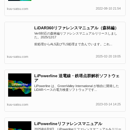
2022-08-10 21:54
kuu-satsu.com
LiDAR360リファレンスマニュアル（森林編）
Ver9対応の森林編リファレンスマニュアルリリースしまし
た。2025/12/17
前処理からALS及びTLS処理まで含んでいます。これ...
2025-02-20 19:05
kuu-satsu.com
LiPowerline 送電線・鉄塔点群解析ソフトウェ
ア
LiPowerline は、GreenValley International が独自に開発した
LiDARベースの電力検査ソフトウェアです...
2023-03-14 14:25
kuu-satsu.com
LiPowerlineリファレンスマニュアル
2025年6月9日、LiPowerlineリファレンスマニュアルをリリー