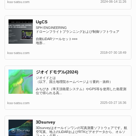
2024-06-14 11:26
kuu-satsu.com
UgCS
SPH ENGINEERING
ドローンフライトプランニングおよび制御ソフトウェア
自動LiDARツールセット»»»
地形...
2018-07-30 18:49
kuu-satsu.com
ジオイドモデル(2024)
ジオイドとは
（以下、国土地理院ホームページより要約・抜粋）
みちびき（準天頂衛星システム）やGPS等を使用した衛星測
位で得られる高...
2025-03-27 16:36
kuu-satsu.com
3Dsurvey
3Dsurveyはオールインワンの写真測量ソフトウェアです。航
空写真、地上のLiDARおよびRTKビデオデータから、オルソ
フォト・点群・...