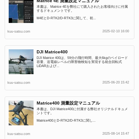
Matrice 4E 測量設定マニュアル
本書は、Matrice 4Eを弊社にて購入されたお客様向けに付属
するドキュメントです。
M4EとD-RTK2/D-RTK3に関して、初...
2025-02-10 16:00
kuu-satsu.com
DJI Matrice400
DJI Matrice 400は、59分の飛行時間、最大6kgのペイロード
容量、送電線レベルの障害物検知を実現する統合回転式
LiDARおよび...
2025-06-20 15:42
kuu-satsu.com
Matrice400 測量設定マニュアル
本書は、DJI Matrice400に付属する弊社オリジナルドキュメ
ントです。
Matrice400とD-RTK2/D-RTK3に関し...
2025-08-14 15:47
kuu-satsu.com