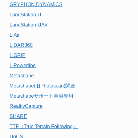
GRYPHON DYNAMICS
LandStation-U
LandStation-UAV
LiAir
LiDAR360
LiGRIP
LiPowerline
Metashape
Metashape(旧Photoscan)関連
Metashapeサポート会員専用
RealityCapture
SHARE
TTF（True Terrain Following）
UgCS