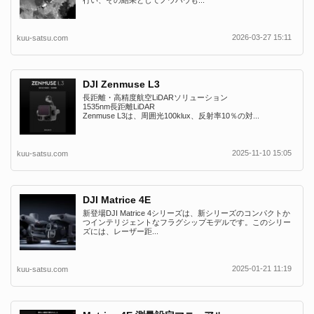
行い、その結果としてノウハウも...
2026-03-27 15:11
kuu-satsu.com
DJI Zenmuse L3
長距離・高精度航空LiDARソリューション
1535nm長距離LiDAR
Zenmuse L3は、周囲光100klux、反射率10％の対...
2025-11-10 15:05
kuu-satsu.com
DJI Matrice 4E
新登場DJI Matrice 4シリーズは、新シリーズのコンパクトか
つインテリジェントなフラグシップモデルです。このシリー
ズには、レーザー距...
2025-01-21 11:19
kuu-satsu.com