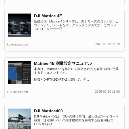
DJI Matrice 4E
新登場DJI Matrice 4シリーズは、新シリーズのコンパクトか
つインテリジェントなフラグシップモデルです。このシリー
ズには、レーザー距...
2025-01-21 11:19
kuu-satsu.com
Matrice 4E 測量設定マニュアル
本書は、Matrice 4Eを弊社にて購入されたお客様向けに付属
するドキュメントです。
M4EとD-RTK2/D-RTK3に関して、初...
2025-02-10 16:00
kuu-satsu.com
DJI Matrice400
DJI Matrice 400は、59分の飛行時間、最大6kgのペイロード
容量、送電線レベルの障害物検知を実現する統合回転式
LiDARおよび...