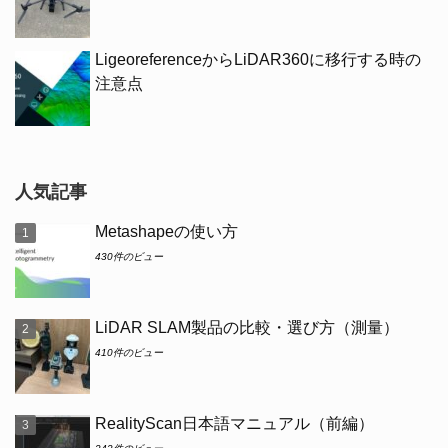
LigeoreferenceからLiDAR360に移行する時の
注意点
人気記事
Metashapeの使い方
430件のビュー
LiDAR SLAM製品の比較・選び方（測量）
410件のビュー
RealityScan日本語マニュアル（前編）