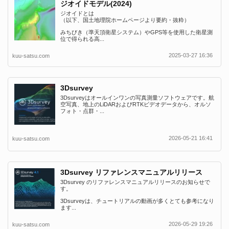
ジオイドモデル(2024)
ジオイドとは
（以下、国土地理院ホームページより要約・抜粋）
みちびき（準天頂衛星システム）やGPS等を使用した衛星測
位で得られる高...
2025-03-27 16:36
kuu-satsu.com
3Dsurvey
3Dsurveyはオールインワンの写真測量ソフトウェアです。航
空写真、地上のLiDARおよびRTKビデオデータから、オルソ
フォト・点群・...
2026-05-21 16:41
kuu-satsu.com
3Dsurvey リファレンスマニュアルリリース
3Dsurvey のリファレンスマニュアルリリースのお知らせで
す。
3Dsurveyは、チュートリアルの動画が多くとても参考になり
ます...
2026-05-29 19:26
kuu-satsu.com