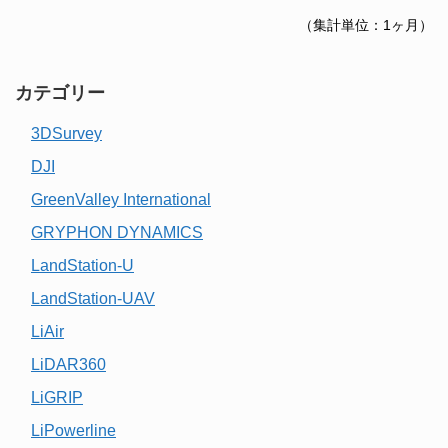
（集計単位：1ヶ月）
カテゴリー
3DSurvey
DJI
GreenValley International
GRYPHON DYNAMICS
LandStation-U
LandStation-UAV
LiAir
LiDAR360
LiGRIP
LiPowerline