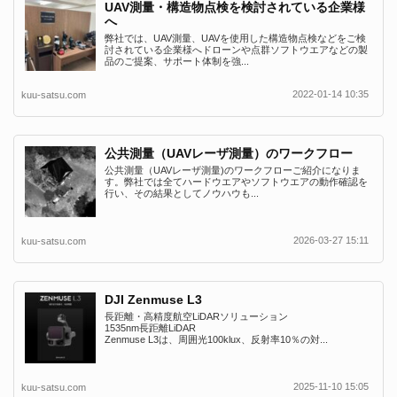
UAV測量・構造物点検を検討されている企業様
へ
弊社では、UAV測量、UAVを使用した構造物点検などをご検
討されている企業様へドローンや点群ソフトウエアなどの製
品のご提案、サポート体制を強...
2022-01-14 10:35
kuu-satsu.com
公共測量（UAVレーザ測量）のワークフロー
公共測量（UAVレーザ測量)のワークフローご紹介になりま
す。弊社では全てハードウエアやソフトウエアの動作確認を
行い、その結果としてノウハウも...
2026-03-27 15:11
kuu-satsu.com
DJI Zenmuse L3
長距離・高精度航空LiDARソリューション
1535nm長距離LiDAR
Zenmuse L3は、周囲光100klux、反射率10％の対...
2025-11-10 15:05
kuu-satsu.com