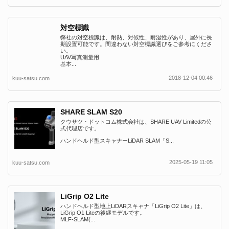
対空標識
弊社の対空標識は、耐熱、対候性、耐湿性があり、屋外に長
期設置可能です。間違わない対空標識選びをご参考にくださ
い。
UAV写真測量用
基本...
2018-12-04 00:46
kuu-satsu.com
SHARE SLAM S20
クウサツ・ドットコム株式会社は、SHARE UAV Limitedの公
式代理店です。
ハンドヘルド型スキャナーLiDAR SLAM「S...
2025-05-19 11:05
kuu-satsu.com
LiGrip O2 Lite
ハンドヘルド型地上LiDARスキャナ「LiGrip O2 Lite」は、
LiGrip O1 Liteの後継モデルです。
MLF-SLAM(...