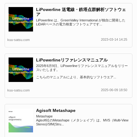
LiPowerline 送電線・鉄塔点群解析ソフトウェ
ア
LiPowerline は、GreenValley International が独自に開発した
LiDARベースの電力検査ソフトウェアです...
2023-03-14 14:25
kuu-satsu.com
LiPowerlineリファレンスマニュアル
2025年6月9日、LiPowerlineリファレンスマニュアルをリリー
スいたします。
こちらのマニュアルにより、基本的なソフトウエア...
2025-06-09 18:50
kuu-satsu.com
Agisoft Metashape
Metashape
Agisoft社のMetashape（メタシェイプ）は、MVS（Multi-View
Stereo)/SfM(Stru...