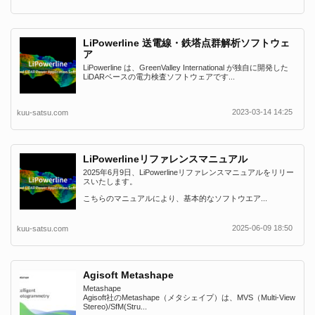
LiPowerline 送電線・鉄塔点群解析ソフトウェ
ア
LiPowerline は、GreenValley International が独自に開発した
LiDARベースの電力検査ソフトウェアです...
2023-03-14 14:25
kuu-satsu.com
LiPowerlineリファレンスマニュアル
2025年6月9日、LiPowerlineリファレンスマニュアルをリリー
スいたします。
こちらのマニュアルにより、基本的なソフトウエア...
2025-06-09 18:50
kuu-satsu.com
Agisoft Metashape
Metashape
Agisoft社のMetashape（メタシェイプ）は、MVS（Multi-View
Stereo)/SfM(Stru...