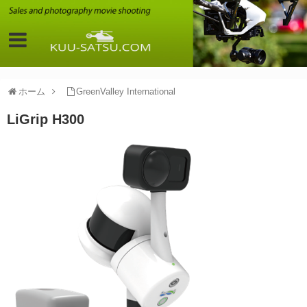
ホーム
GreenValley International
LiGrip H300