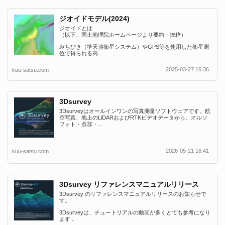
ジオイドモデル(2024)
ジオイドとは
（以下、国土地理院ホームページより要約・抜粋）
みちびき（準天頂衛星システム）やGPS等を使用した衛星測
位で得られる高...
2025-03-27 16:36
kuu-satsu.com
3Dsurvey
3Dsurveyはオールインワンの写真測量ソフトウェアです。航
空写真、地上のLiDARおよびRTKビデオデータから、オルソ
フォト・点群・...
2026-05-21 16:41
kuu-satsu.com
3Dsurvey リファレンスマニュアルリリース
3Dsurvey のリファレンスマニュアルリリースのお知らせで
す。
3Dsurveyは、チュートリアルの動画が多くとても参考になり
ます...