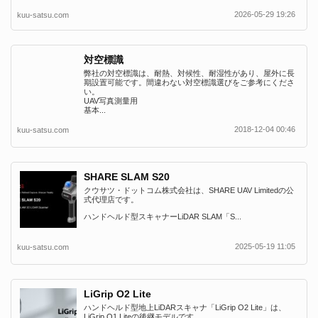
2026-05-29 19:26
kuu-satsu.com
対空標識
弊社の対空標識は、耐熱、対候性、耐湿性があり、屋外に長
期設置可能です。間違わない対空標識選びをご参考にくださ
い。
UAV写真測量用
基本...
2018-12-04 00:46
kuu-satsu.com
SHARE SLAM S20
クウサツ・ドットコム株式会社は、SHARE UAV Limitedの公
式代理店です。
ハンドヘルド型スキャナーLiDAR SLAM「S...
2025-05-19 11:05
kuu-satsu.com
LiGrip O2 Lite
ハンドヘルド型地上LiDARスキャナ「LiGrip O2 Lite」は、
LiGrip O1 Liteの後継モデルです。