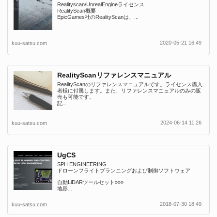
Realityscan/UnrealEngineライセンス
RealityScan概要
EpicGames社のRealityScanは、...
2020-05-21 16:49
kuu-satsu.com
RealityScanリファレンスマニュアル
RealityScanのリファレンスマニュアルです。ライセンス購入
者様に付属します。また、リファレンスマニュアルのみの販
売も可能です。
記...
2024-06-14 11:26
kuu-satsu.com
UgCS
SPH ENGINEERING
ドローンフライトプランニングおよび制御ソフトウェア
自動LiDARツールセット»»»
地形...
2018-07-30 18:49
kuu-satsu.com