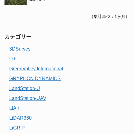
（集計単位：1ヶ月）
カテゴリー
3DSurvey
DJI
GreenValley International
GRYPHON DYNAMICS
LandStation-U
LandStation-UAV
LiAir
LiDAR360
LiGRIP