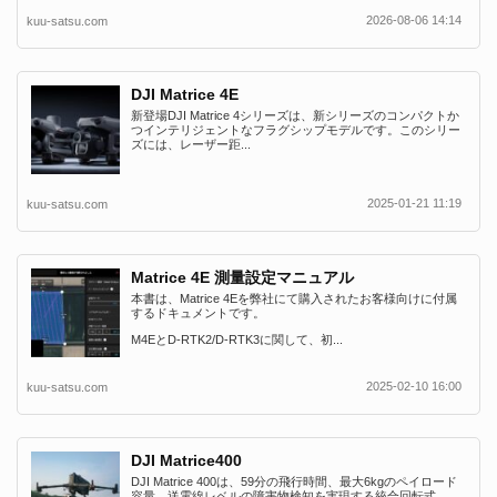
2026-08-06 14:14
kuu-satsu.com
DJI Matrice 4E
新登場DJI Matrice 4シリーズは、新シリーズのコンパクトか
つインテリジェントなフラグシップモデルです。このシリー
ズには、レーザー距...
2025-01-21 11:19
kuu-satsu.com
Matrice 4E 測量設定マニュアル
本書は、Matrice 4Eを弊社にて購入されたお客様向けに付属
するドキュメントです。
M4EとD-RTK2/D-RTK3に関して、初...
2025-02-10 16:00
kuu-satsu.com
DJI Matrice400
DJI Matrice 400は、59分の飛行時間、最大6kgのペイロード
容量、送電線レベルの障害物検知を実現する統合回転式