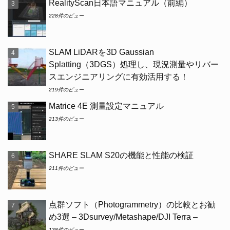
RealityScan日本語マニュアル（前編）
228件のビュー
SLAM LiDARを3D Gaussian
Splatting（3DGS）処理し、現況測量やリバー
スエンジニアリングに有効活用する！
219件のビュー
Matrice 4E 測量設定マニュアル
213件のビュー
SHARE SLAM S20の機能と性能の検証
211件のビュー
点群ソフト（Photogrammetry）の比較とお勧
め3選 – 3Dsurvey/Metashape/DJI Terra –
138件のビュー