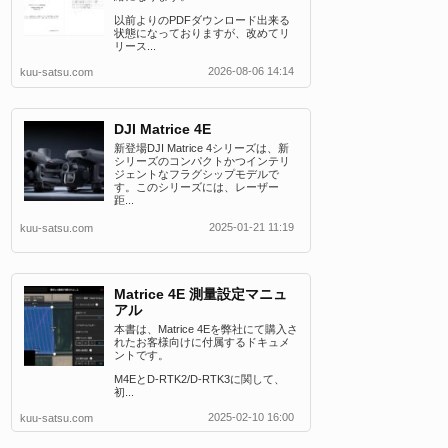
以前よりのPDFダウンロード出来る
状態になっておりますが、改めてリ
リース...
2026-08-06 14:14
kuu-satsu.com
DJI Matrice 4E
新登場DJI Matrice 4シリーズは、新
シリーズのコンパクトかつインテリ
ジェントなフラグシップモデルで
す。このシリーズには、レーザー
距...
2025-01-21 11:19
kuu-satsu.com
Matrice 4E 測量設定マニュ
アル
本書は、Matrice 4Eを弊社にて購入さ
れたお客様向けに付属するドキュメ
ントです。
M4EとD-RTK2/D-RTK3に関して、
初...
2025-02-10 16:00
kuu-satsu.com