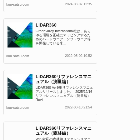
2024-08-07 12:35
kuu-satsu.com
LiDAR360
GreenValley International社は、あら
ゆる環境を正確にマッピングするた
めのハードウエア、ソフトウエア等
を開発している米...
2022-05-02 10:52
kuu-satsu.com
LiDAR360リファレンスマニ
ュアル（測量編）
LiDAR360 Ver9用リファレンスマニュ
アルリリースしました。 2025/12/16
リファレンスマニュアル（測量編）
Revi...
2022-08-10 21:54
kuu-satsu.com
LiDAR360リファレンスマニ
ュアル（森林編）
Ver9対応の森林編リファレンスマニ