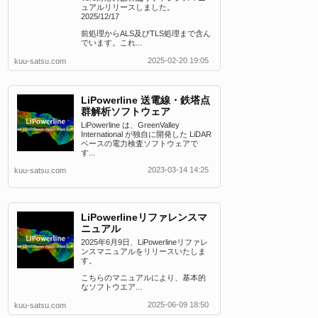
ュアルリリースしました。
2025/12/17
前処理からALS及びTLS処理まで含ん
でいます。これ...
2025-02-20 19:05
kuu-satsu.com
LiPowerline 送電線・鉄塔点
群解析ソフトウェア
LiPowerline は、GreenValley
International が独自に開発した LiDAR
ベースの電力検査ソフトウェアで
す...
2023-03-14 14:25
kuu-satsu.com
LiPowerlineリファレンスマ
ニュアル
2025年6月9日、LiPowerlineリファレ
ンスマニュアルをリリースいたしま
す。
こちらのマニュアルにより、基本的
なソフトウエア...
2025-06-09 18:50
kuu-satsu.com