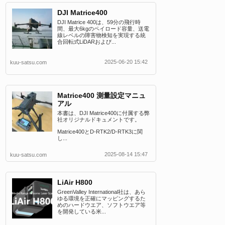
DJI Matrice400
DJI Matrice 400は、59分の飛行時
間、最大6kgのペイロード容量、送電
線レベルの障害物検知を実現する統
合回転式LiDARおよび...
2025-06-20 15:42
kuu-satsu.com
Matrice400 測量設定マニュ
アル
本書は、DJI Matrice400に付属する弊
社オリジナルドキュメントです。
Matrice400とD-RTK2/D-RTK3に関
し...
2025-08-14 15:47
kuu-satsu.com
LiAir H800
GreenValley International社は、あら
ゆる環境を正確にマッピングするた
めのハードウエア、ソフトウエア等
を開発している米...