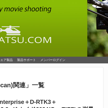
ウエア製品
製品サポート
メンバーログイン
scan)関連
」
一覧
Enterprise＋D-RTK3＋