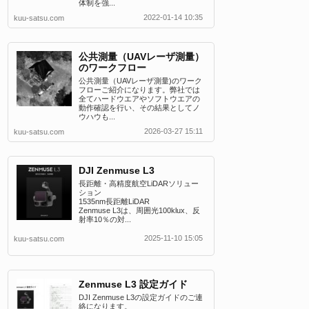
体制を強...
2022-01-14 10:35
kuu-satsu.com
公共測量（UAVレーザ測量）
のワークフロー
公共測量（UAVレーザ測量)のワーク
フローご紹介になります。弊社では
全てハードウエアやソフトウエアの
動作確認を行い、その結果としてノ
ウハウも...
2026-03-27 15:11
kuu-satsu.com
DJI Zenmuse L3
長距離・高精度航空LiDARソリュー
ション
1535nm長距離LiDAR
Zenmuse L3は、周囲光100klux、反
射率10％の対...
2025-11-10 15:05
kuu-satsu.com
Zenmuse L3 設定ガイド
DJI Zenmuse L3の設定ガイドのご連
絡になります。