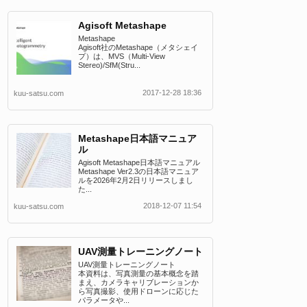
Agisoft Metashape
Metashape
Agisoft社のMetashape（メタシェイ
プ）は、MVS（Multi-View
Stereo)/SfM(Stru...
2017-12-28 18:36
kuu-satsu.com
Metashape日本語マニュア
ル
Agisoft Metashape日本語マニュアル
Metashape Ver2.3の日本語マニュア
ルを2026年2月2日リリースしまし
た...
2018-12-07 11:54
kuu-satsu.com
UAV測量トレーニングノート
UAV測量トレーニングノート
本資料は、写真測量の基本概念を踏
まえ、カメラキャリブレーションか
ら写真撮影、使用ドローンに応じた
パラメータや...