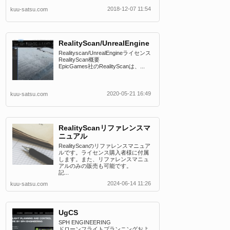
2018-12-07 11:54
kuu-satsu.com
RealityScan/UnrealEngine
Realityscan/UnrealEngineライセンス
RealityScan概要
EpicGames社のRealityScanは、...
2020-05-21 16:49
kuu-satsu.com
RealityScanリファレンスマ
ニュアル
RealityScanのリファレンスマニュア
ルです。ライセンス購入者様に付属
します。また、リファレンスマニュ
アルのみの販売も可能です。
記...
2024-06-14 11:26
kuu-satsu.com
UgCS
SPH ENGINEERING
ドローンフライトプランニングおよ