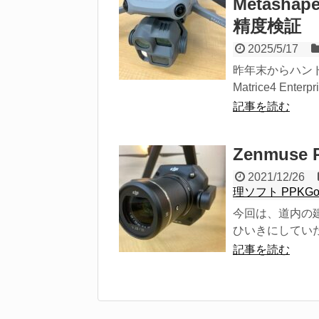
Metasha
精度検証
2025/5/17
昨年末からハン
Matrice4 E
記事を読む
Zenmus
2021/12/26
理ソフト PPKG
今回は、道内の
ひいきにしていただい
記事を読む