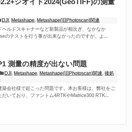
pe2.2+ジオイド2024(GeoTIFF)の測量
DJI
,
Metashape
,
Metashape(旧Photoscan)関連
ドヘルドスキャナーなど新製品が相次ぎ、なかなか
nterpriseのテストを行う事が出来なかったのですが、よ...
e P1 測量の精度が出ない問題
DJI
,
Metashape
,
Metashape(旧Photoscan)関連
,
後処
o
建築会社様で起こった問題です。本お客様は、弊社をご
ており、ファントム4RTKやMatrice300 RTK...