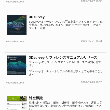
2025-03-27 16:36
kuu-satsu.com
3Dsurvey
3Dsurveyはオールインワンの写真測量ソフトウェアです。航
空写真、地上のLiDARおよびRTKビデオデータから、オルソ
フォト・点群・...
2026-05-21 16:41
kuu-satsu.com
3Dsurvey リファレンスマニュアルリリース
3Dsurvey のリファレンスマニュアルリリースのお知らせで
す。
3Dsurveyは、チュートリアルの動画が多くとても参考になり
ます...
2026-05-29 19:26
kuu-satsu.com
対空標識
弊社の対空標識は、耐熱、対候性、耐湿性があり、屋外に長
期設置可能です。間違わない対空標識選びをご参考にくださ
い。