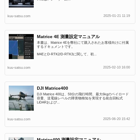
2025-01-21 11:19
kuu-satsu.com
Matrice 4E 測量設定マニュアル
本書は、Matrice 4Eを弊社にて購入されたお客様向けに付属
するドキュメントです。
M4EとD-RTK2/D-RTK3に関して、初...
2025-02-10 16:00
kuu-satsu.com
DJI Matrice400
DJI Matrice 400は、59分の飛行時間、最大6kgのペイロード
容量、送電線レベルの障害物検知を実現する統合回転式
LiDARおよび...
2025-06-20 15:42
kuu-satsu.com
Matrice400 測量設定マニュアル