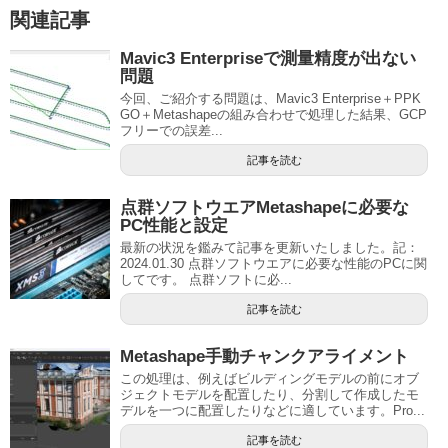
関連記事
Mavic3 Enterpriseで測量精度が出ない
問題
今回、ご紹介する問題は、Mavic3 Enterprise＋PPK
GO＋Metashapeの組み合わせで処理した結果、GCP
フリーでの誤差...
記事を読む
点群ソフトウエアMetashapeに必要な
PC性能と設定
最新の状況を鑑みて記事を更新いたしました。記：
2024.01.30 点群ソフトウエアに必要な性能のPCに関
してです。 点群ソフトに必...
記事を読む
Metashape手動チャンクアライメント
この処理は、例えばビルディングモデルの前にオブ
ジェクトモデルを配置したり、分割して作成したモ
デルを一つに配置したりなどに適しています。Pro...
記事を読む