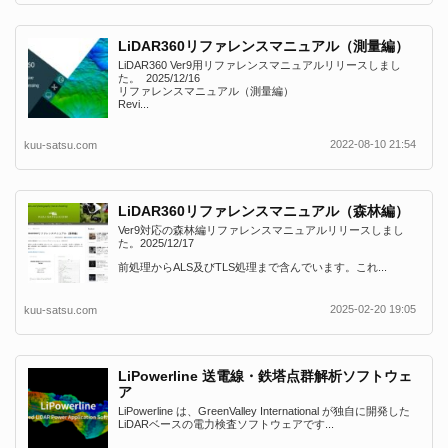
LiDAR360リファレンスマニュアル（測量編）
LiDAR360 Ver9用リファレンスマニュアルリリースしまし
た。 2025/12/16
リファレンスマニュアル（測量編）
Revi...
2022-08-10 21:54
kuu-satsu.com
LiDAR360リファレンスマニュアル（森林編）
Ver9対応の森林編リファレンスマニュアルリリースしまし
た。2025/12/17
前処理からALS及びTLS処理まで含んでいます。これ...
2025-02-20 19:05
kuu-satsu.com
LiPowerline 送電線・鉄塔点群解析ソフトウェ
ア
LiPowerline は、GreenValley International が独自に開発した
LiDARベースの電力検査ソフトウェアです...