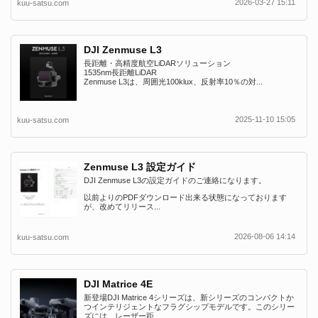
2026-03-27 15:11
kuu-satsu.com
DJI Zenmuse L3
長距離・高精度航空LiDARソリューション
1535nm長距離LiDAR
Zenmuse L3は、周囲光100klux、反射率10％の対...
2025-11-10 15:05
kuu-satsu.com
Zenmuse L3 設定ガイド
DJI Zenmuse L3の設定ガイドのご連絡になります。
以前よりのPDFダウンロード出来る状態になっております
が、改めてリリース...
2026-08-06 14:14
kuu-satsu.com
DJI Matrice 4E
新登場DJI Matrice 4シリーズは、新シリーズのコンパクトか
つインテリジェントなフラグシップモデルです。このシリー
ズには、レーザー距...