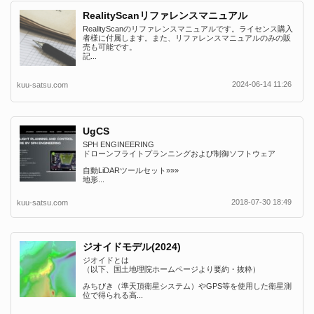
RealityScanリファレンスマニュアル
RealityScanのリファレンスマニュアルです。ライセンス購入
者様に付属します。また、リファレンスマニュアルのみの販
売も可能です。
記...
2024-06-14 11:26
kuu-satsu.com
UgCS
SPH ENGINEERING
ドローンフライトプランニングおよび制御ソフトウェア
自動LiDARツールセット»»»
地形...
2018-07-30 18:49
kuu-satsu.com
ジオイドモデル(2024)
ジオイドとは
（以下、国土地理院ホームページより要約・抜粋）
みちびき（準天頂衛星システム）やGPS等を使用した衛星測
位で得られる高...