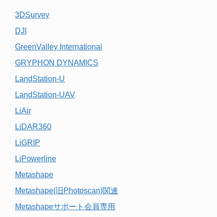
3DSurvey
DJI
GreenValley International
GRYPHON DYNAMICS
LandStation-U
LandStation-UAV
LiAir
LiDAR360
LiGRIP
LiPowerline
Metashape
Metashape(旧Photoscan)関連
Metashapeサポート会員専用