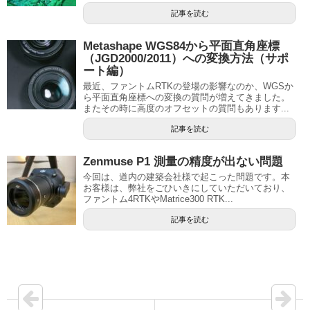
記事を読む
Metashape WGS84から平面直角座標
（JGD2000/2011）への変換方法（サポ
ート編）
最近、ファントムRTKの登場の影響なのか、WGSか
ら平面直角座標への変換の質問が増えてきました。
またその時に高度のオフセットの質問もあります...
記事を読む
Zenmuse P1 測量の精度が出ない問題
今回は、道内の建築会社様で起こった問題です。本
お客様は、弊社をごひいきにしていただいており、
ファントム4RTKやMatrice300 RTK...
記事を読む