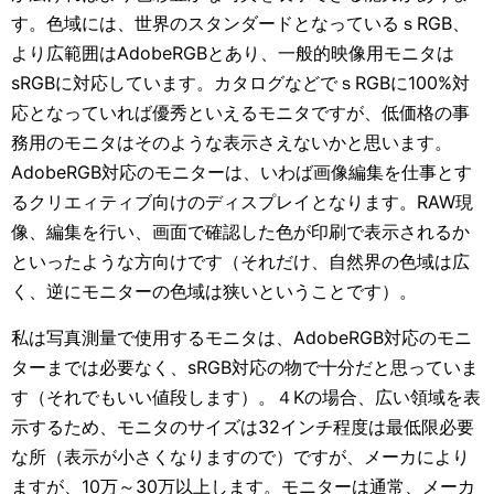
す。色域には、世界のスタンダードとなっているｓRGB、
より広範囲はAdobeRGBとあり、一般的映像用モニタは
sRGBに対応しています。カタログなどでｓRGBに100%対
応となっていれば優秀といえるモニタですが、低価格の事
務用のモニタはそのような表示さえないかと思います。
AdobeRGB対応のモニターは、いわば画像編集を仕事とす
るクリエィティブ向けのディスプレイとなります。RAW現
像、編集を行い、画面で確認した色が印刷で表示されるか
といったような方向けです（それだけ、自然界の色域は広
く、逆にモニターの色域は狭いということです）。
私は写真測量で使用するモニタは、AdobeRGB対応のモニ
ターまでは必要なく、sRGB対応の物で十分だと思っていま
す（それでもいい値段します）。４Kの場合、広い領域を表
示するため、モニタのサイズは32インチ程度は最低限必要
な所（表示が小さくなりますので）ですが、メーカにより
ますが、10万～30万以上します。モニターは通常、メーカ