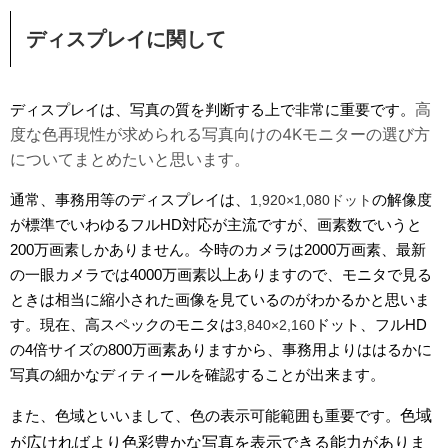
ディスプレイに関して
高
ディスプレイは、写真の質を判断する上で非常に重要です。
度な色再現性が求められる写真向けの4Kモニターの選び方
についてまとめたいと思います。
通常、事務用等のディスプレイは、
の解像度
1,920×1,080ドット
が標準でいわゆるフルHD対応が主流ですが、画素数でいうと
200万画素しかありません。今時のカメラは2000万画素、最新
の一眼カメラでは4000万画素以上ありますので、モニタで見る
ときは相当に縮小された画像を見ているのがわかるかと思いま
す。現在、高スペックのモニタは
ドット、フルHD
3,840×2,160
の4倍サイズの800万画素ありますから、事務用よりははるかに
写真の細かなディティールを確認することが出来ます。
色域
また、色域といいまして、色の表示可能範囲も重要です。
が広ければより色彩豊かな写真を表示できる能力がありま