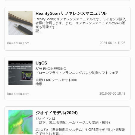
RealityScanリファレンスマニュアル
RealityScanのリファレンスマニュアルです。ライセンス購入
者様に付属します。また、リファレンスマニュアルのみの販
売も可能です。
記...
2024-06-14 11:26
kuu-satsu.com
UgCS
SPH ENGINEERING
ドローンフライトプランニングおよび制御ソフトウェア
自動LiDARツールセット»»»
地形...
2018-07-30 18:49
kuu-satsu.com
ジオイドモデル(2024)
ジオイドとは
（以下、国土地理院ホームページより要約・抜粋）
みちびき（準天頂衛星システム）やGPS等を使用した衛星測
位で得られる高...