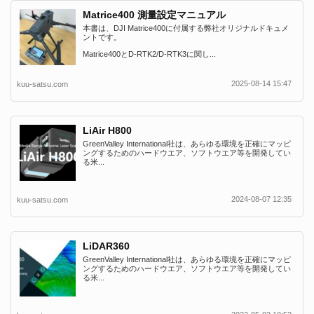
Matrice400 測量設定マニュアル
本書は、DJI Matrice400に付属する弊社オリジナルドキュメ
ントです。
Matrice400とD-RTK2/D-RTK3に関し...
2025-08-14 15:47
kuu-satsu.com
LiAir H800
GreenValley International社は、あらゆる環境を正確にマッピ
ングするためのハードウエア、ソフトウエア等を開発してい
る米...
2024-08-07 12:35
kuu-satsu.com
LiDAR360
GreenValley International社は、あらゆる環境を正確にマッピ
ングするためのハードウエア、ソフトウエア等を開発してい
る米...