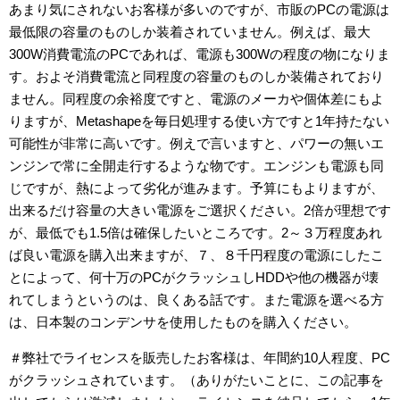
あまり気にされないお客様が多いのですが、市販のPCの電源は
最低限の容量のものしか装着されていません。例えば、最大
300W消費電流のPCであれば、電源も300Wの程度の物になりま
す。およそ消費電流と同程度の容量のものしか装備されており
ません。同程度の余裕度ですと、電源のメーカや個体差にもよ
りますが、Metashapeを毎日処理する使い方ですと1年持たない
可能性が非常に高いです。例えで言いますと、パワーの無いエ
ンジンで常に全開走行するような物です。エンジンも電源も同
じですが、熱によって劣化が進みます。予算にもよりますが、
出来るだけ容量の大きい電源をご選択ください。2倍が理想です
が、最低でも1.5倍は確保したいところです。2～３万程度あれ
ば良い電源を購入出来ますが、７、８千円程度の電源にしたこ
とによって、何十万のPCがクラッシュしHDDや他の機器が壊
れてしまうというのは、良くある話です。また電源を選べる方
は、日本製のコンデンサを使用したものを購入ください。
＃弊社でライセンスを販売したお客様は、年間約10人程度、PC
がクラッシュされています。（ありがたいことに、この記事を