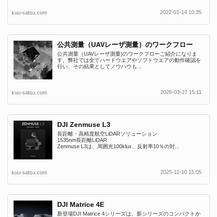
2022-01-14 10:35
kuu-satsu.com
公共測量（UAVレーザ測量）のワークフロー
公共測量（UAVレーザ測量)のワークフローご紹介になりま
す。弊社では全てハードウエアやソフトウエアの動作確認を
行い、その結果としてノウハウも...
2026-03-27 15:11
kuu-satsu.com
DJI Zenmuse L3
長距離・高精度航空LiDARソリューション
1535nm長距離LiDAR
Zenmuse L3は、周囲光100klux、反射率10％の対...
2025-11-10 15:05
kuu-satsu.com
DJI Matrice 4E
新登場DJI Matrice 4シリーズは、新シリーズのコンパクトか