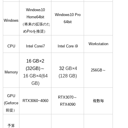
Windows10
Windows10 Pro
Home64bit
Windows
64bit
（将来の拡張のた
めProを推奨）
Workstation
CPU
Intel Corei7
Intel Core i9
16 GB×2
(32GB)～
32
GB×4
256GB～
Memory
16 GB×4
(64
(128 GB)
GB)
GPU
RTX3070～
RTX3060~4060
複数毎
(Geforce
RTX4090
前提）
予算