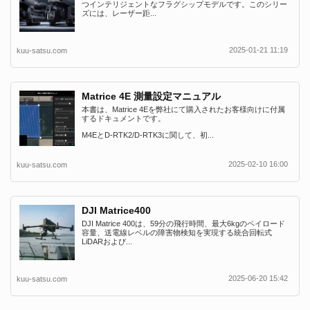
つインテリジェントなフラグシップモデルです。このシリー
ズには、レーザー距...
2025-01-21 11:19
kuu-satsu.com
Matrice 4E 測量設定マニュアル
本書は、Matrice 4Eを弊社にて購入されたお客様向けに付属
するドキュメントです。
M4EとD-RTK2/D-RTK3に関して、初...
2025-02-10 16:00
kuu-satsu.com
DJI Matrice400
DJI Matrice 400は、59分の飛行時間、最大6kgのペイロード
容量、送電線レベルの障害物検知を実現する統合回転式
LiDARおよび...
2025-06-20 15:42
kuu-satsu.com