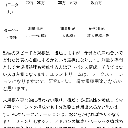
20万～30万
30万～70万
数百万～
（モニタ
別）
測量用途
測量用途
研究用途、
ターゲッ
（小～中規模）
（大規模）
超大規模用途
ト業種
処理のスピードと規模は、後述しますが、予算との兼ね合いで
どれだけ表の右側にするかという選択になります。測量を専門
として大規模処理も考慮する人はアドバンス構成、そうではな
い人は左側になります。
エクストリームは、ワークステーシ
ョンになりますので、研究レベル、超大規模用途となるか
と思います。
大規模を専門的に行わない限り、後述する拡張性を考慮してお
く事でベーシック構成でも十分業務に使用出来るかと思いま
す。PCやワークステーションは、お金をかければキリがなく、
また、２～３年もすると、アドバンス構成がベーシック構成の