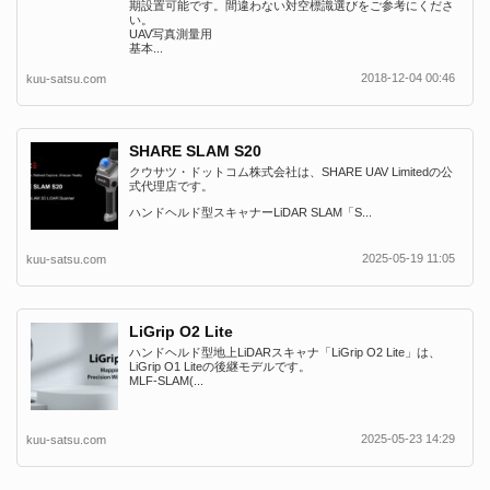
期設置可能です。間違わない対空標識選びをご参考にくださ
い。
UAV写真測量用
基本...
2018-12-04 00:46
kuu-satsu.com
SHARE SLAM S20
クウサツ・ドットコム株式会社は、SHARE UAV Limitedの公
式代理店です。
ハンドヘルド型スキャナーLiDAR SLAM「S...
2025-05-19 11:05
kuu-satsu.com
LiGrip O2 Lite
ハンドヘルド型地上LiDARスキャナ「LiGrip O2 Lite」は、
LiGrip O1 Liteの後継モデルです。
MLF-SLAM(...
2025-05-23 14:29
kuu-satsu.com