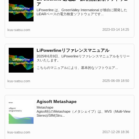
ア
LiPowerline は、GreenValley International が独自に開発した
LiDARベースの電力検査ソフトウェアです...
2023-03-14 14:25
kuu-satsu.com
LiPowerlineリファレンスマニュアル
2025年6月9日、LiPowerlineリファレンスマニュアルをリリー
スいたします。
こちらのマニュアルにより、基本的なソフトウエア...
2025-06-09 18:50
kuu-satsu.com
Agisoft Metashape
Metashape
Agisoft社のMetashape（メタシェイプ）は、MVS（Multi-View
Stereo)/SfM(Stru...
2017-12-28 18:36
kuu-satsu.com