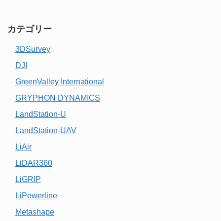
カテゴリー
3DSurvey
DJI
GreenValley International
GRYPHON DYNAMICS
LandStation-U
LandStation-UAV
LiAir
LiDAR360
LiGRIP
LiPowerline
Metashape