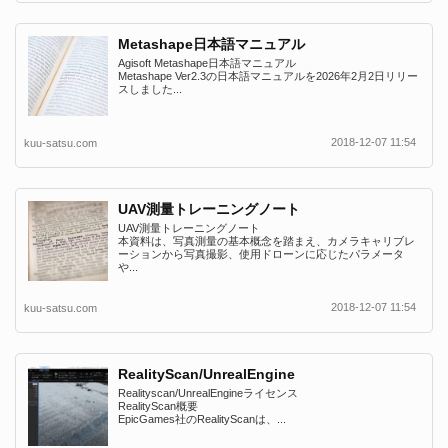
Metashape日本語マニュアル
Agisoft Metashape日本語マニュアル
Metashape Ver2.3の日本語マニュアルを2026年2月2日リリー
スしました...
2018-12-07 11:54
kuu-satsu.com
UAV測量トレーニングノート
UAV測量トレーニングノート
本資料は、写真測量の基本概念を踏まえ、カメラキャリブレ
ーションから写真撮影、使用ドローンに応じたパラメータ
や...
2018-12-07 11:54
kuu-satsu.com
RealityScan/UnrealEngine
Realityscan/UnrealEngineライセンス
RealityScan概要
EpicGames社のRealityScanは、...