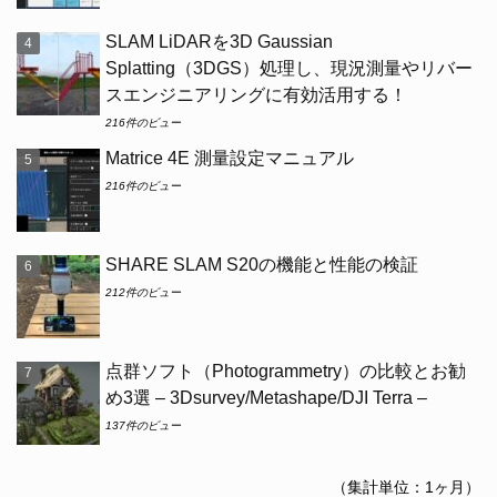
SLAM LiDARを3D Gaussian
Splatting（3DGS）処理し、現況測量やリバー
スエンジニアリングに有効活用する！
216件のビュー
Matrice 4E 測量設定マニュアル
216件のビュー
SHARE SLAM S20の機能と性能の検証
212件のビュー
点群ソフト（Photogrammetry）の比較とお勧
め3選 – 3Dsurvey/Metashape/DJI Terra –
137件のビュー
（集計単位：1ヶ月）