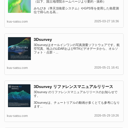
（以下、国土地理院ホームページより要約・抜粋）
みちびき（準天頂衛星システム）やGPS等を使用した衛星測
位で得られる高...
2025-03-27 16:36
kuu-satsu.com
3Dsurvey
3Dsurveyはオールインワンの写真測量ソフトウェアです。航
空写真、地上のLiDARおよびRTKビデオデータから、オルソ
フォト・点群・...
2026-05-21 16:41
kuu-satsu.com
3Dsurvey リファレンスマニュアルリリース
3Dsurvey のリファレンスマニュアルリリースのお知らせで
す。
3Dsurveyは、チュートリアルの動画が多くとても参考になり
ます...
2026-05-29 19:26
kuu-satsu.com