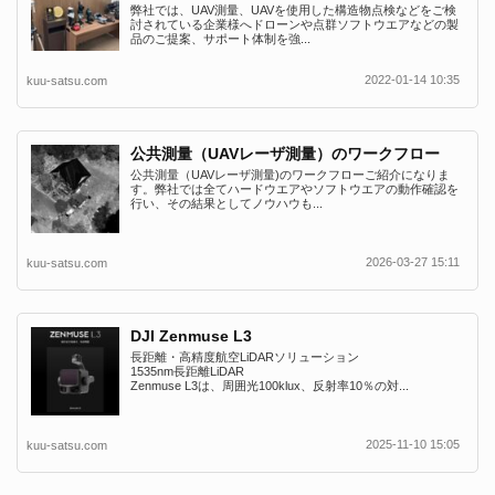
弊社では、UAV測量、UAVを使用した構造物点検などをご検
討されている企業様へドローンや点群ソフトウエアなどの製
品のご提案、サポート体制を強...
2022-01-14 10:35
kuu-satsu.com
公共測量（UAVレーザ測量）のワークフロー
公共測量（UAVレーザ測量)のワークフローご紹介になりま
す。弊社では全てハードウエアやソフトウエアの動作確認を
行い、その結果としてノウハウも...
2026-03-27 15:11
kuu-satsu.com
DJI Zenmuse L3
長距離・高精度航空LiDARソリューション
1535nm長距離LiDAR
Zenmuse L3は、周囲光100klux、反射率10％の対...
2025-11-10 15:05
kuu-satsu.com