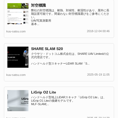
対空標識
弊社の対空標識は、耐熱、対候性、耐湿性があり、屋外に長
期設置可能です。間違わない対空標識選びをご参考にくださ
い。
UAV写真測量用
基本...
2018-12-04 00:46
kuu-satsu.com
SHARE SLAM S20
クウサツ・ドットコム株式会社は、SHARE UAV Limitedの公
式代理店です。
ハンドヘルド型スキャナーLiDAR SLAM「S...
2025-05-19 11:05
kuu-satsu.com
LiGrip O2 Lite
ハンドヘルド型地上LiDARスキャナ「LiGrip O2 Lite」は、
LiGrip O1 Liteの後継モデルです。
MLF-SLAM(...