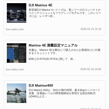
DJI Matrice 4E
新登場DJI Matrice 4シリーズは、新シリーズのコンパクトか
つインテリジェントなフラグシップモデルです。このシリー
ズには、レーザー距...
2025-01-21 11:19
kuu-satsu.com
Matrice 4E 測量設定マニュアル
本書は、Matrice 4Eを弊社にて購入されたお客様向けに付属
するドキュメントです。
M4EとD-RTK2/D-RTK3に関して、初...
2025-02-10 16:00
kuu-satsu.com
DJI Matrice400
DJI Matrice 400は、59分の飛行時間、最大6kgのペイロード
容量、送電線レベルの障害物検知を実現する統合回転式
LiDARおよび...