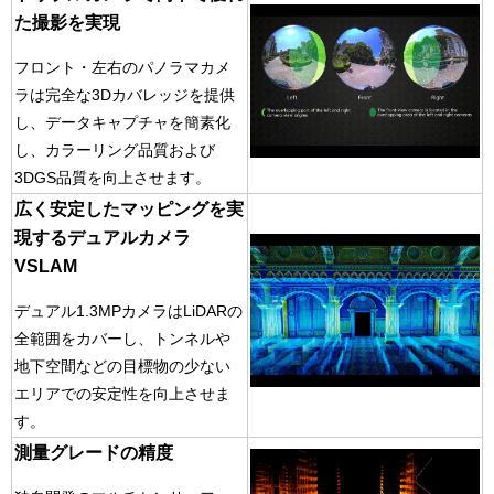
た撮影を実現
フロント・左右のパノラマカメ
ラは完全な3Dカバレッジを提供
し、データキャプチャを簡素化
し、カラーリング品質および
3DGS品質を向上させます。
広く安定したマッピングを実
現する
デュアルカメラ
VSLAM
デュアル1.3MPカメラはLiDARの
全範囲をカバーし、トンネルや
地下空間などの目標物の少ない
エリアでの安定性を向上させま
す。
測量グレードの精度