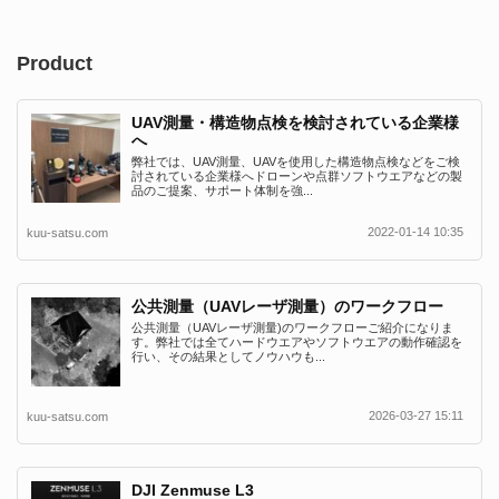
Product
UAV測量・構造物点検を検討されている企業様
へ
弊社では、UAV測量、UAVを使用した構造物点検などをご検
討されている企業様へドローンや点群ソフトウエアなどの製
品のご提案、サポート体制を強...
2022-01-14 10:35
kuu-satsu.com
公共測量（UAVレーザ測量）のワークフロー
公共測量（UAVレーザ測量)のワークフローご紹介になりま
す。弊社では全てハードウエアやソフトウエアの動作確認を
行い、その結果としてノウハウも...
2026-03-27 15:11
kuu-satsu.com
DJI Zenmuse L3