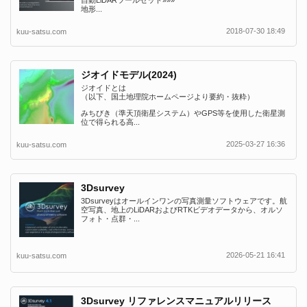
自動LiDARツールセット»»»
地形...
2018-07-30 18:49
kuu-satsu.com
ジオイドモデル(2024)
ジオイドとは
（以下、国土地理院ホームページより要約・抜粋）
みちびき（準天頂衛星システム）やGPS等を使用した衛星測
位で得られる高...
2025-03-27 16:36
kuu-satsu.com
3Dsurvey
3Dsurveyはオールインワンの写真測量ソフトウェアです。航
空写真、地上のLiDARおよびRTKビデオデータから、オルソ
フォト・点群・...
2026-05-21 16:41
kuu-satsu.com
3Dsurvey リファレンスマニュアルリリース