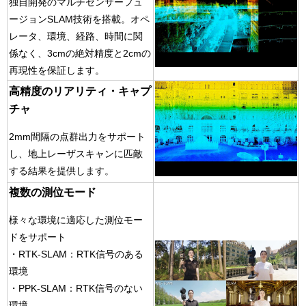
独自開発のマルチセンサーフュ
ージョンSLAM技術を搭載。
オペ
レータ、環境、経路、時間に関
係なく、3cmの絶対精度と2cmの
再現性を保証します。
高精度のリアリティ・キャプ
チャ
2mm間隔の点群出力をサポート
し、地上レーザスキャンに匹敵
する結果を提供します。
複数の測位モード
様々な環境に適応した測位モー
ドをサポート
・RTK-SLAM：RTK信号のある
環境
・PPK-SLAM：RTK信号のない
環境