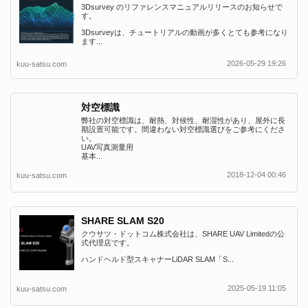
3Dsurvey のリファレンスマニュアルリリースのお知らせで
す。
3Dsurveyは、チュートリアルの動画が多くとても参考になり
ます...
2026-05-29 19:26
kuu-satsu.com
対空標識
弊社の対空標識は、耐熱、対候性、耐湿性があり、屋外に長
期設置可能です。間違わない対空標識選びをご参考にくださ
い。
UAV写真測量用
基本...
2018-12-04 00:46
kuu-satsu.com
SHARE SLAM S20
クウサツ・ドットコム株式会社は、SHARE UAV Limitedの公
式代理店です。
ハンドヘルド型スキャナーLiDAR SLAM「S...
2025-05-19 11:05
kuu-satsu.com