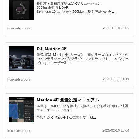
長距離・高精度航空LiDARソリューション
1535nm長距離LiDAR
Zenmuse L3は、周囲光100klux、反射率10％の対...
2025-11-10 15:05
kuu-satsu.com
DJI Matrice 4E
新登場DJI Matrice 4シリーズは、新シリーズのコンパクトか
つインテリジェントなフラグシップモデルです。このシリー
ズには、レーザー距...
2025-01-21 11:19
kuu-satsu.com
Matrice 4E 測量設定マニュアル
本書は、Matrice 4Eを弊社にて購入されたお客様向けに付属
するドキュメントです。
M4EとD-RTK2/D-RTK3に関して、初...
2025-02-10 16:00
kuu-satsu.com