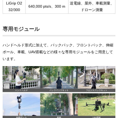
LiGrip O2
送電線、屋外、
車載測量、
640,000 pts/s、300 m
32/300
ドローン測量
専用モジュール
ハンドヘルド形式に加えて、バックパック、フロントパック、伸縮
ポール、車載、UAV搭載などの様々な専用モジュールをご用意して
います。