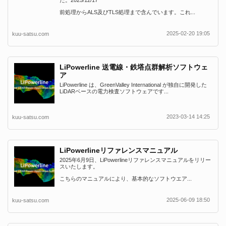
た。2025/12/17
前処理からALS及びTLS処理まで含んでいます。これ...
2025-02-20 19:05
kuu-satsu.com
LiPowerline 送電線・鉄塔点群解析ソフトウェ
ア
LiPowerline は、GreenValley International が独自に開発した
LiDARベースの電力検査ソフトウェアです...
2023-03-14 14:25
kuu-satsu.com
LiPowerlineリファレンスマニュアル
2025年6月9日、LiPowerlineリファレンスマニュアルをリリー
スいたします。
こちらのマニュアルにより、基本的なソフトウエア...
2025-06-09 18:50
kuu-satsu.com