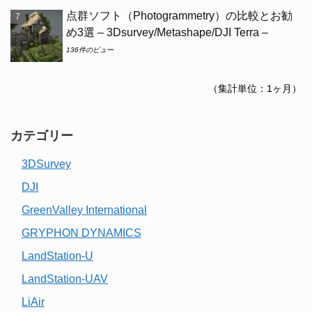
点群ソフト（Photogrammetry）の比較とお勧
め3選 – 3Dsurvey/Metashape/DJI Terra –
136件のビュー
（集計単位：1ヶ月）
カテゴリー
3DSurvey
DJI
GreenValley International
GRYPHON DYNAMICS
LandStation-U
LandStation-UAV
LiAir