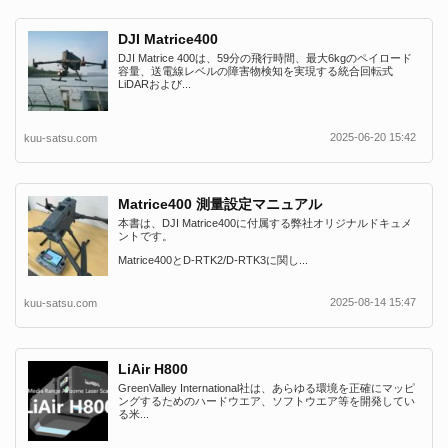
DJI Matrice400
DJI Matrice 400は、59分の飛行時間、最大6kgのペイロード
容量、送電線レベルの障害物検知を実現する統合回転式
LiDARおよび...
2025-06-20 15:42
kuu-satsu.com
Matrice400 測量設定マニュアル
本書は、DJI Matrice400に付属する弊社オリジナルドキュメ
ントです。
Matrice400とD-RTK2/D-RTK3に関し...
2025-08-14 15:47
kuu-satsu.com
LiAir H800
GreenValley International社は、あらゆる環境を正確にマッピ
ングするためのハードウエア、ソフトウエア等を開発してい
る米...