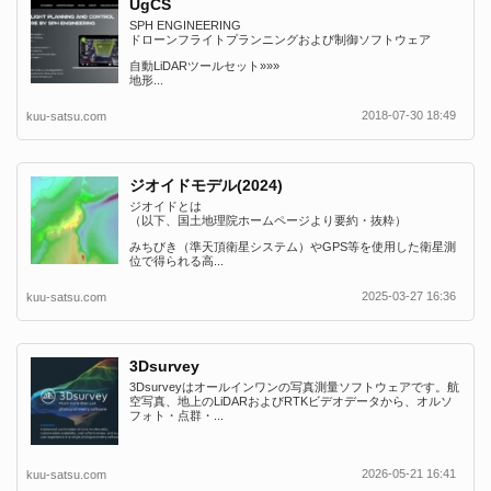
UgCS
SPH ENGINEERING
ドローンフライトプランニングおよび制御ソフトウェア
自動LiDARツールセット»»»
地形...
2018-07-30 18:49
kuu-satsu.com
ジオイドモデル(2024)
ジオイドとは
（以下、国土地理院ホームページより要約・抜粋）
みちびき（準天頂衛星システム）やGPS等を使用した衛星測
位で得られる高...
2025-03-27 16:36
kuu-satsu.com
3Dsurvey
3Dsurveyはオールインワンの写真測量ソフトウェアです。航
空写真、地上のLiDARおよびRTKビデオデータから、オルソ
フォト・点群・...
2026-05-21 16:41
kuu-satsu.com