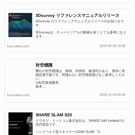
3Dsurvey リファレンスマニュアルリリース
3Dsurvey のリファレンスマニュアルリリースのお知らせで
す。
3Dsurveyは、チュートリアルの動画が多くとても参考になり
ます...
2026-05-29 19:26
kuu-satsu.com
対空標識
弊社の対空標識は、耐熱、対候性、耐湿性があり、屋外に長
期設置可能です。間違わない対空標識選びをご参考にくださ
い。
UAV写真測量用
基本...
2018-12-04 00:46
kuu-satsu.com
SHARE SLAM S20
クウサツ・ドットコム株式会社は、SHARE UAV Limitedの公
式代理店です。
ハンドヘルド型スキャナーLiDAR SLAM「S...