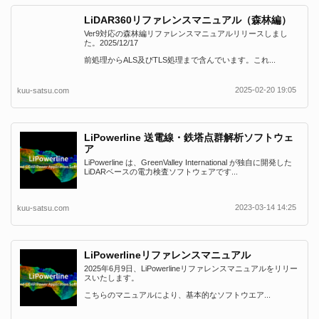
LiDAR360リファレンスマニュアル（森林編）
Ver9対応の森林編リファレンスマニュアルリリースしまし
た。2025/12/17
前処理からALS及びTLS処理まで含んでいます。これ...
2025-02-20 19:05
kuu-satsu.com
LiPowerline 送電線・鉄塔点群解析ソフトウェ
ア
LiPowerline は、GreenValley International が独自に開発した
LiDARベースの電力検査ソフトウェアです...
2023-03-14 14:25
kuu-satsu.com
LiPowerlineリファレンスマニュアル
2025年6月9日、LiPowerlineリファレンスマニュアルをリリー
スいたします。
こちらのマニュアルにより、基本的なソフトウエア...