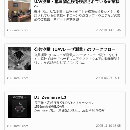
UAV測量・構造物点検を検討されている企業様
へ
弊社では、UAV測量、UAVを使用した構造物点検などをご検
討されている企業様へドローンや点群ソフトウエアなどの製
品のご提案、サポート体制を強...
2022-01-14 10:35
kuu-satsu.com
公共測量（UAVレーザ測量）のワークフロー
公共測量（UAVレーザ測量)のワークフローご紹介になりま
す。弊社では全てハードウエアやソフトウエアの動作確認を
行い、その結果としてノウハウも...
2026-03-27 15:11
kuu-satsu.com
DJI Zenmuse L3
長距離・高精度航空LiDARソリューション
1535nm長距離LiDAR
Zenmuse L3は、周囲光100klux、反射率10％の対...
2025-11-10 15:05
kuu-satsu.com