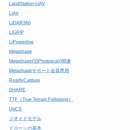
LandStation-UAV
LiAir
LiDAR360
LiGRIP
LiPowerline
Metashape
Metashape(旧Photoscan)関連
Metashapeサポート会員専用
RealityCapture
SHARE
TTF（True Terrain Following）
UgCS
ジオイドモデル
ドローンの基本