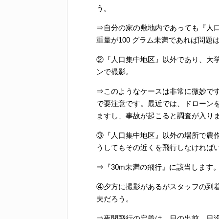
う。
⇒自分の家の敷地内であっても『人
重量が100 グラム未満であれば問題
②『人口集中地区』以外であり、大
ンで撮影。
⇒このようなケースは非常に微妙で
で要注意です。最近では、ドローン
ますし、事故が起こると調査が入り
③『人口集中地区』以外の場所で農
うしてもその近くを飛行しなければ
⇒『30m未満の飛行』に該当します
④夕方に撮影があるがスタッフの到
夫だろう。
⇒夜間飛行の定義は、日の出前、日