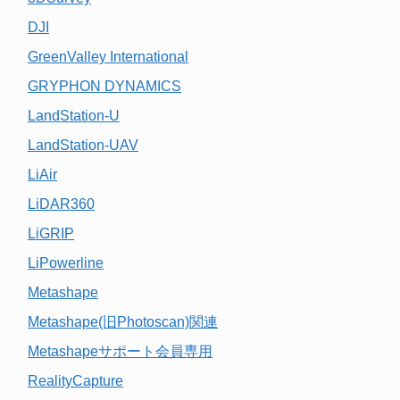
DJI
GreenValley International
GRYPHON DYNAMICS
LandStation-U
LandStation-UAV
LiAir
LiDAR360
LiGRIP
LiPowerline
Metashape
Metashape(旧Photoscan)関連
Metashapeサポート会員専用
RealityCapture