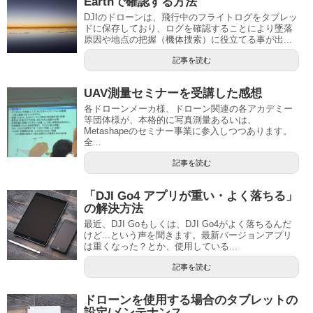
Earthで確認する方法
DJIのドローンは、飛行中のフライトログをタブレッ
ドに保存しており、ログを確認することにより墜落
原因や地点の把握（機体捜索）に役立てる事が出...
記事を読む
UAV測量セミナーを受講した感想
各ドローンメーカ様、ドローン関連の各アカデミー
等団体様が、本格的に写真測量あるいは、
Metashapeのセミナー事業に参入しつつあります。
全...
記事を読む
「DJI Go4 アプリが重い・よく落ちる」
の解決方法
最近、DJI Goもしくは、DJI Go4がよく落ちるんだ
けど...という声を聞きます。最新バージョンアプリ
は重くなった？とか、使用している...
記事を読む
ドローンを使用する場合のタブレットの
設定/メンテナンス