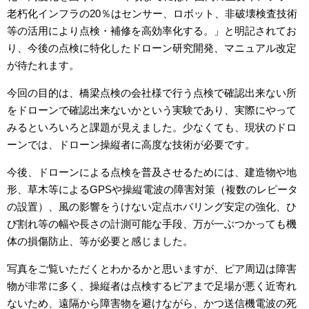
老朽化インフラの20％はセンサー、ロボット、非破壊検査技術
等の活用により点検・補修を高効率化する。」と明記されてお
り、今後の点検に特化したドローン研究開発、マニュアル改定
が待たれます。
今回の目的は、橋梁点検の会社様で行う点検で確認出来ない所
をドローンで確認出来ないかという実験であり、実際にやって
みるといろいろと課題が見えました。少なくても、現状のドロ
ーンでは、ドローン操縦者に高度な技術が必要です。
今後、ドローンによる点検を普及させるためには、建造物や地
形、草木等によるGPSや操縦電波の障害対策（複数のレピータ
の設置）、風の影響をうけない定点ホバリング安定の強化、ひ
び割れ等の幅や長さの計測可能な手段、万が一ぶつかっても機
体の損傷防止、等が必要と感じました。
写真をご覧いただくとわかるかと思いますが、ピア周辺は障害
物が非常に多く、操縦者は点検するピアまで足場が悪く近寄れ
ないため、遠隔から障害物を避けながら、かつ送信機電波の死