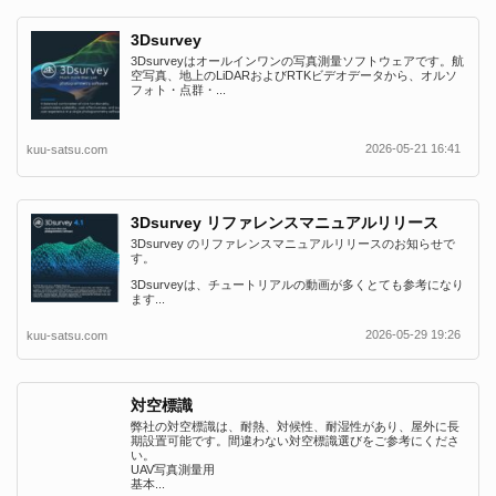
3Dsurvey
3Dsurveyはオールインワンの写真測量ソフトウェアです。航
空写真、地上のLiDARおよびRTKビデオデータから、オルソ
フォト・点群・...
2026-05-21 16:41
kuu-satsu.com
3Dsurvey リファレンスマニュアルリリース
3Dsurvey のリファレンスマニュアルリリースのお知らせで
す。
3Dsurveyは、チュートリアルの動画が多くとても参考になり
ます...
2026-05-29 19:26
kuu-satsu.com
対空標識
弊社の対空標識は、耐熱、対候性、耐湿性があり、屋外に長
期設置可能です。間違わない対空標識選びをご参考にくださ
い。
UAV写真測量用
基本...