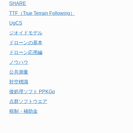
SHARE
TTF（True Terrain Following）
UgCS
ジオイドモデル
ドローンの基本
ドローン応用編
ノウハウ
公共測量
対空標識
後処理ソフト PPKGo
点群ソフトウエア
税制・補助金