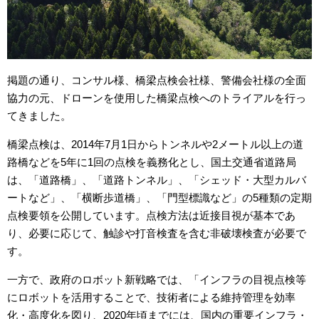
掲題の通り、コンサル様、橋梁点検会社様、警備会社様の全面
協力の元、ドローンを使用した橋梁点検へのトライアルを行っ
てきました。
橋梁点検は、2014年7月1日からトンネルや2メートル以上の道
路橋などを5年に1回の点検を義務化とし、国土交通省道路局
は、「道路橋」、「道路トンネル」、「シェッド・大型カルバ
ートなど」、「横断歩道橋」、「門型標識など」の5種類の定期
点検要領を公開しています。点検方法は近接目視が基本であ
り、必要に応じて、触診や打音検査を含む非破壊検査が必要で
す。
一方で、政府のロボット新戦略では、「インフラの目視点検等
にロボットを活用することで、技術者による維持管理を効率
化・高度化を図り、2020年頃までには、国内の重要インフラ・