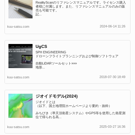
RealityScanのリファレンスマニュアルです。ライセンス購入
者様に付属します。また、リファレンスマニュアルのみの販
売も可能です。
記...
2024-06-14 11:26
kuu-satsu.com
UgCS
SPH ENGINEERING
ドローンフライトプランニングおよび制御ソフトウェア
自動LiDARツールセット»»»
地形...
2018-07-30 18:49
kuu-satsu.com
ジオイドモデル(2024)
ジオイドとは
（以下、国土地理院ホームページより要約・抜粋）
みちびき（準天頂衛星システム）やGPS等を使用した衛星測
位で得られる高...
2025-03-27 16:36
kuu-satsu.com