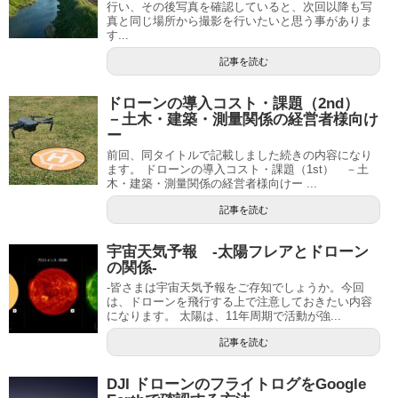
行い、その後写真を確認していると、次回以降も写
真と同じ場所から撮影を行いたいと思う事がありま
す...
記事を読む
ドローンの導入コスト・課題（2nd）
－土木・建築・測量関係の経営者様向け
ー
前回、同タイトルで記載しました続きの内容になり
ます。 ドローンの導入コスト・課題（1st） －土
木・建築・測量関係の経営者様向けー ...
記事を読む
宇宙天気予報 -太陽フレアとドローン
の関係-
-皆さまは宇宙天気予報をご存知でしょうか。今回
は、ドローンを飛行する上で注意しておきたい内容
になります。 太陽は、11年周期で活動が強...
記事を読む
DJI ドローンのフライトログをGoogle