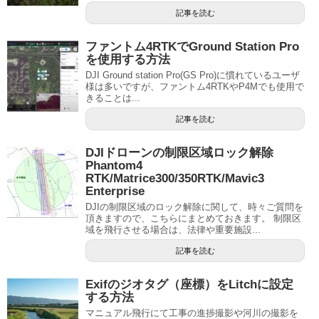
記事を読む
ファントム4RTKでGround Station Pro
を使用する方法
DJI Ground station Pro(GS Pro)に慣れているユーザ
様は多いですが、ファントム4RTKやP4Mでも使用で
きることは...
記事を読む
DJIドローンの制限区域ロック解除
Phantom4
RTK/Matrice300/350RTK/Mavic3
Enterprise
DJIの制限区域のロック解除に関して、時々ご質問を
頂きますので、こちらにまとめておきます。 制限区
域を飛行させる場合は、法律や重要施設...
記事を読む
Exifのジオタグ（座標）をLitchに設定
する方法
マニュアル飛行にて工事の進捗撮影や河川の撮影を