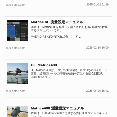
2025-01-21 11:19
kuu-satsu.com
Matrice 4E 測量設定マニュアル
本書は、Matrice 4Eを弊社にて購入されたお客様向けに付属
するドキュメントです。
M4EとD-RTK2/D-RTK3に関して、初...
2025-02-10 16:00
kuu-satsu.com
DJI Matrice400
DJI Matrice 400は、59分の飛行時間、最大6kgのペイロード
容量、送電線レベルの障害物検知を実現する統合回転式
LiDARおよび...
2025-06-20 15:42
kuu-satsu.com
Matrice400 測量設定マニュアル
本書は、DJI Matrice400に付属する弊社オリジナルドキュメ
ントです。