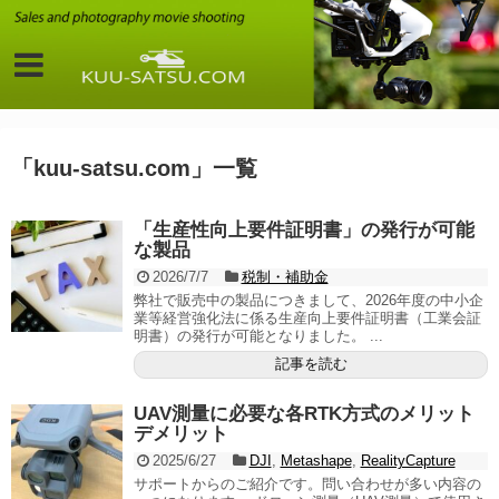
「
kuu-satsu.com
」
一覧
「生産性向上要件証明書」の発行が可能
な製品
2026/7/7
税制・補助金
弊社で販売中の製品につきまして、2026年度の中小企
業等経営強化法に係る生産向上要件証明書（工業会証
明書）の発行が可能となりました。 ...
記事を読む
UAV測量に必要な各RTK方式のメリット
デメリット
2025/6/27
DJI
,
Metashape
,
RealityCapture
サポートからのご紹介です。問い合わせが多い内容の