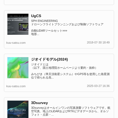
UgCS
SPH ENGINEERING
ドローンフライトプランニングおよび制御ソフトウェア
自動LiDARツールセット»»»
地形...
2018-07-30 18:49
kuu-satsu.com
ジオイドモデル(2024)
ジオイドとは
（以下、国土地理院ホームページより要約・抜粋）
みちびき（準天頂衛星システム）やGPS等を使用した衛星測
位で得られる高...
2025-03-27 16:36
kuu-satsu.com
3Dsurvey
3Dsurveyはオールインワンの写真測量ソフトウェアです。航
空写真、地上のLiDARおよびRTKビデオデータから、オルソ
フォト・点群・...