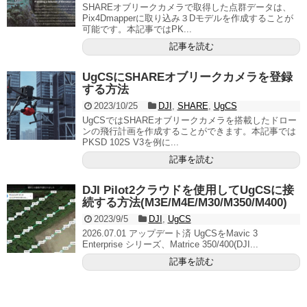
SHAREオブリークカメラで取得した点群データは、
Pix4Dmapperに取り込み３Dモデルを作成することが
可能です。本記事ではPK...
記事を読む
UgCSにSHAREオブリークカメラを登録
する方法
2023/10/25
DJI
,
SHARE
,
UgCS
UgCSではSHAREオブリークカメラを搭載したドロー
ンの飛行計画を作成することができます。本記事では
PKSD 102S V3を例に...
記事を読む
DJI Pilot2クラウドを使用してUgCSに接
続する方法(M3E/M4E/M30/M350/M400)
2023/9/5
DJI
,
UgCS
2026.07.01 アップデート済 UgCSをMavic 3
Enterprise シリーズ、Matrice 350/400(DJI...
記事を読む