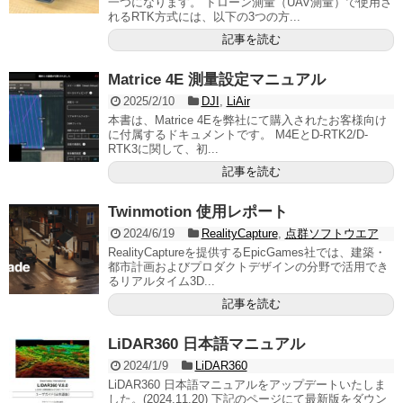
一つになります。 ドローン測量（UAV測量）で使用さ
れるRTK方式には、以下の3つの方...
記事を読む
Matrice 4E 測量設定マニュアル
2025/2/10
DJI
,
LiAir
本書は、Matrice 4Eを弊社にて購入されたお客様向け
に付属するドキュメントです。 M4EとD-RTK2/D-
RTK3に関して、初...
記事を読む
Twinmotion 使用レポート
2024/6/19
RealityCapture
,
点群ソフトウエア
RealityCaptureを提供するEpicGames社では、建築・
都市計画およびプロダクトデザインの分野で活用でき
るリアルタイム3D...
記事を読む
LiDAR360 日本語マニュアル
2024/1/9
LiDAR360
LiDAR360 日本語マニュアルをアップデートいたしま
した。(2024.11.20) 下記のページにて最新版をダウン