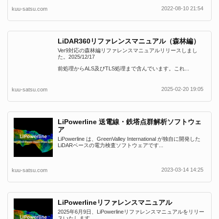
2022-08-10 21:54
kuu-satsu.com
LiDAR360リファレンスマニュアル（森林編）
Ver9対応の森林編リファレンスマニュアルリリースしまし
た。2025/12/17
前処理からALS及びTLS処理まで含んでいます。これ...
2025-02-20 19:05
kuu-satsu.com
LiPowerline 送電線・鉄塔点群解析ソフトウェ
ア
LiPowerline は、GreenValley International が独自に開発した
LiDARベースの電力検査ソフトウェアです...
2023-03-14 14:25
kuu-satsu.com
LiPowerlineリファレンスマニュアル
2025年6月9日、LiPowerlineリファレンスマニュアルをリリー
スいたします。