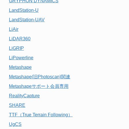
GRYPHON DYNAMICS
LandStation-U
LandStation-UAV
LiAir
LiDAR360
LiGRIP
LiPowerline
Metashape
Metashape(旧Photoscan)関連
Metashapeサポート会員専用
RealityCapture
SHARE
TTF（True Terrain Following）
UgCS