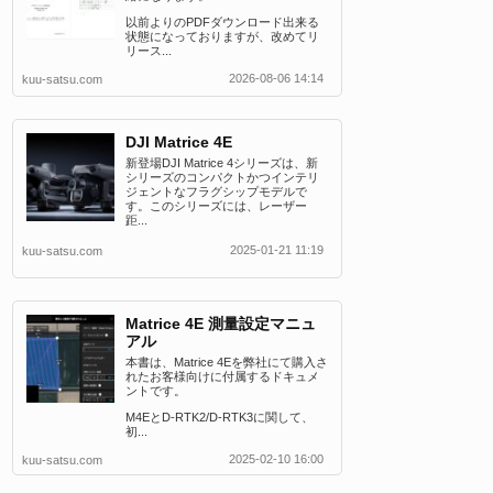
以前よりのPDFダウンロード出来る
状態になっておりますが、改めてリ
リース...
2026-08-06 14:14
kuu-satsu.com
DJI Matrice 4E
新登場DJI Matrice 4シリーズは、新
シリーズのコンパクトかつインテリ
ジェントなフラグシップモデルで
す。このシリーズには、レーザー
距...
2025-01-21 11:19
kuu-satsu.com
Matrice 4E 測量設定マニュ
アル
本書は、Matrice 4Eを弊社にて購入さ
れたお客様向けに付属するドキュメ
ントです。
M4EとD-RTK2/D-RTK3に関して、
初...
2025-02-10 16:00
kuu-satsu.com