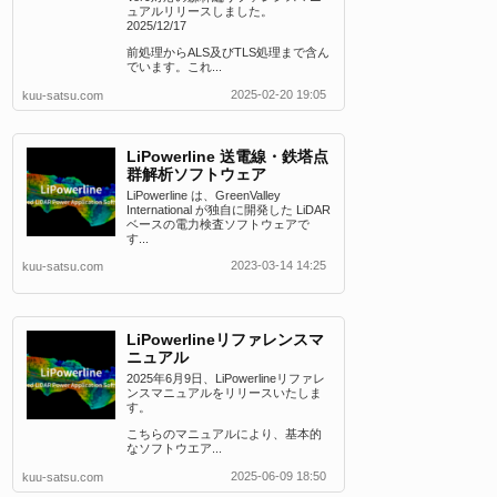
ュアルリリースしました。
2025/12/17
前処理からALS及びTLS処理まで含ん
でいます。これ...
2025-02-20 19:05
kuu-satsu.com
LiPowerline 送電線・鉄塔点
群解析ソフトウェア
LiPowerline は、GreenValley
International が独自に開発した LiDAR
ベースの電力検査ソフトウェアで
す...
2023-03-14 14:25
kuu-satsu.com
LiPowerlineリファレンスマ
ニュアル
2025年6月9日、LiPowerlineリファレ
ンスマニュアルをリリースいたしま
す。
こちらのマニュアルにより、基本的
なソフトウエア...
2025-06-09 18:50
kuu-satsu.com