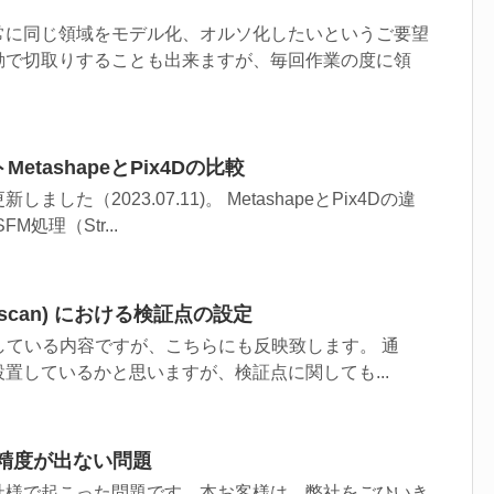
常に同じ領域をモデル化、オルソ化したいというご要望
動で切取りすることも出来ますが、毎回作業の度に領
etashapeとPix4Dの比較
した（2023.07.11)。 MetashapeとPix4Dの違
M処理（Str...
otoscan) における検証点の設定
している内容ですが、こちらにも反映致します。 通
置しているかと思いますが、検証点に関しても...
量の精度が出ない問題
社様で起こった問題です。本お客様は、弊社をごひいき