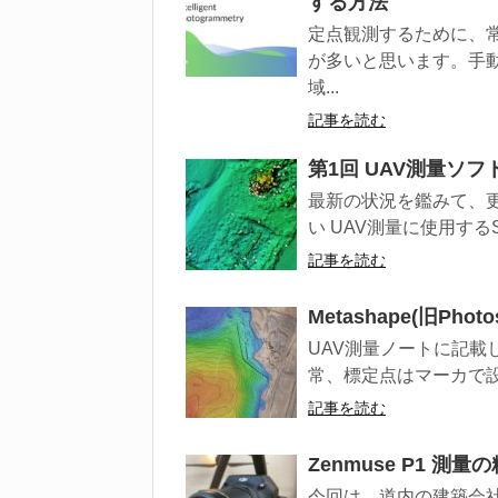
する方法
定点観測するために、
が多いと思います。手
域...
記事を読む
第1回 UAV測量ソフトM
最新の状況を鑑みて、更新しま
い UAV測量に使用するSF
記事を読む
Metashape(旧Ph
UAV測量ノートに記載
常、標定点はマーカで設
記事を読む
Zenmuse P1 測
今回は、道内の建築会