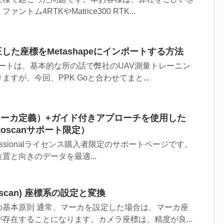
トム4RTKやMatrice300 RTK...
正した座標をMetashapeにインポートする方法
ンポートは、基本的な所の話で弊社のUAV測量トレーニン
すが、今回、PPK Goと合わせてまと...
SV（マーカ定義）+ガイド付きアプローチを使用した
toscanサポート限定）
rofessionalライセンス購入者限定のサポートページです。
置と向きのデータを最適...
otoscan) 座標系の設定と変換
の基本原則 通常、マーカを設定した場合は、マーカ座
存在することになります。カメラ座標は、精度が良...