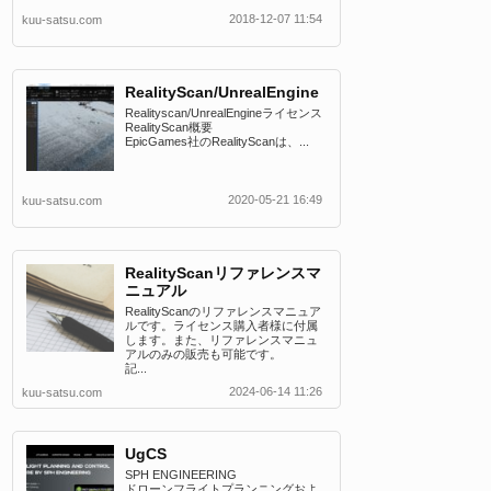
2018-12-07 11:54
kuu-satsu.com
RealityScan/UnrealEngine
Realityscan/UnrealEngineライセンス
RealityScan概要
EpicGames社のRealityScanは、...
2020-05-21 16:49
kuu-satsu.com
RealityScanリファレンスマ
ニュアル
RealityScanのリファレンスマニュア
ルです。ライセンス購入者様に付属
します。また、リファレンスマニュ
アルのみの販売も可能です。
記...
2024-06-14 11:26
kuu-satsu.com
UgCS
SPH ENGINEERING
ドローンフライトプランニングおよ