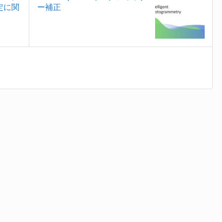
定に関
ー補正