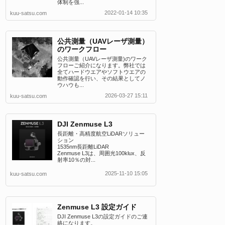
体制を強...
2022-01-14 10:35
kuu-satsu.com
公共測量（UAVレーザ測量）
のワークフロー
公共測量（UAVレーザ測量)のワーク
フローご紹介になります。弊社では
全てハードウエアやソフトウエアの
動作確認を行い、その結果としてノ
ウハウも...
2026-03-27 15:11
kuu-satsu.com
DJI Zenmuse L3
長距離・高精度航空LiDARソリュー
ション
1535nm長距離LiDAR
Zenmuse L3は、周囲光100klux、反
射率10％の対...
2025-11-10 15:05
kuu-satsu.com
Zenmuse L3 設定ガイド
DJI Zenmuse L3の設定ガイドのご連
絡になります。