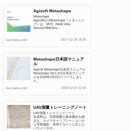
Agisoft Metashape
Metashape
Agisoft社のMetashape（メタシェイ
プ）は、MVS（Multi-View
Stereo)/SfM(Stru...
2017-12-28 18:36
kuu-satsu.com
Metashape日本語マニュア
ル
Agisoft Metashape日本語マニュアル
Metashape Ver2.3の日本語マニュア
ルを2026年2月2日リリースしまし
た...
2018-12-07 11:54
kuu-satsu.com
UAV測量トレーニングノート
UAV測量トレーニングノート
本資料は、写真測量の基本概念を踏
まえ、カメラキャリブレーションか
ら写真撮影、使用ドローンに応じた
パラメータや...