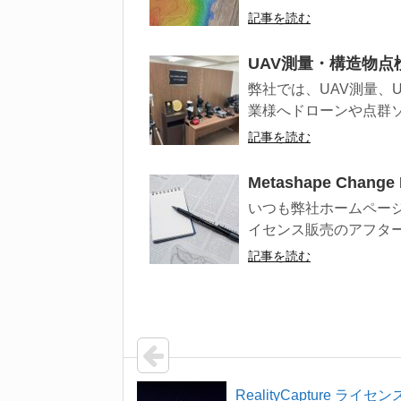
記事を読む
UAV測量・構造物
弊社では、UAV測量、
業様へドローンや点群ソ
記事を読む
Metashape Chan
いつも弊社ホームページを
イセンス販売のアフター
記事を読む
RealityCapture ライセ