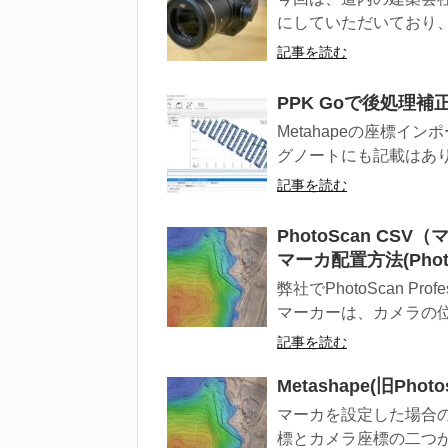
にしていただいており、ファン
記事を読む
PPK Goで後処理補
Metahapeの座標イ
グノートにも記載はありま
記事を読む
PhotoScan C
マーカ配置方法(Pho
弊社でPhotoScan P
マーカーは、カメラの位
記事を読む
Metashape(旧Ph
マーカを設定した場合
標とカメラ座標の二つが