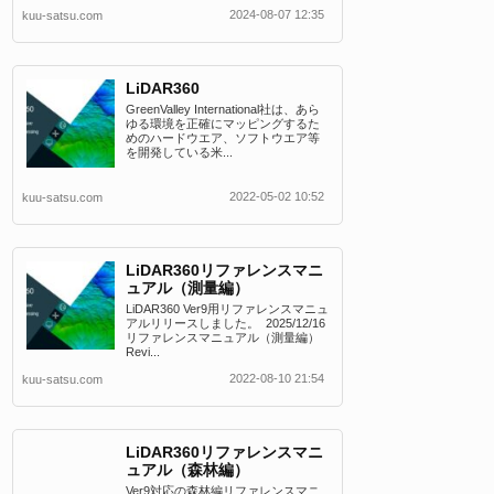
2024-08-07 12:35
kuu-satsu.com
LiDAR360
GreenValley International社は、あら
ゆる環境を正確にマッピングするた
めのハードウエア、ソフトウエア等
を開発している米...
2022-05-02 10:52
kuu-satsu.com
LiDAR360リファレンスマニ
ュアル（測量編）
LiDAR360 Ver9用リファレンスマニュ
アルリリースしました。 2025/12/16
リファレンスマニュアル（測量編）
Revi...
2022-08-10 21:54
kuu-satsu.com
LiDAR360リファレンスマニ
ュアル（森林編）
Ver9対応の森林編リファレンスマニ