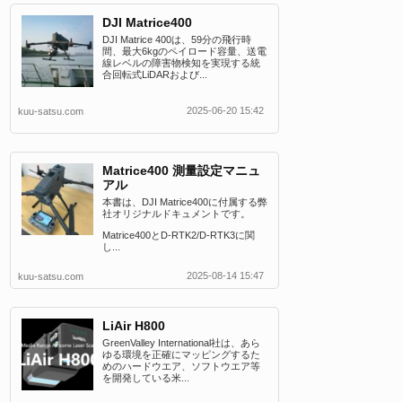
DJI Matrice400
DJI Matrice 400は、59分の飛行時
間、最大6kgのペイロード容量、送電
線レベルの障害物検知を実現する統
合回転式LiDARおよび...
2025-06-20 15:42
kuu-satsu.com
Matrice400 測量設定マニュ
アル
本書は、DJI Matrice400に付属する弊
社オリジナルドキュメントです。
Matrice400とD-RTK2/D-RTK3に関
し...
2025-08-14 15:47
kuu-satsu.com
LiAir H800
GreenValley International社は、あら
ゆる環境を正確にマッピングするた
めのハードウエア、ソフトウエア等
を開発している米...