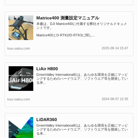
Matrice400 測量設定マニュアル
本書は、DJI Matrice400に付属する弊社オリジナルドキュメ
ントです。
Matrice400とD-RTK2/D-RTK3に関し...
2025-08-14 15:47
kuu-satsu.com
LiAir H800
GreenValley International社は、あらゆる環境を正確にマッピ
ングするためのハードウエア、ソフトウエア等を開発してい
る米...
2024-08-07 12:35
kuu-satsu.com
LiDAR360
GreenValley International社は、あらゆる環境を正確にマッピ
ングするためのハードウエア、ソフトウエア等を開発してい
る米...