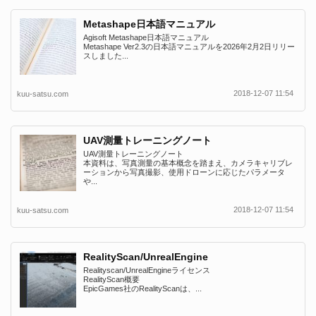
Metashape日本語マニュアル
Agisoft Metashape日本語マニュアル
Metashape Ver2.3の日本語マニュアルを2026年2月2日リリー
スしました...
2018-12-07 11:54
kuu-satsu.com
UAV測量トレーニングノート
UAV測量トレーニングノート
本資料は、写真測量の基本概念を踏まえ、カメラキャリブレ
ーションから写真撮影、使用ドローンに応じたパラメータ
や...
2018-12-07 11:54
kuu-satsu.com
RealityScan/UnrealEngine
Realityscan/UnrealEngineライセンス
RealityScan概要
EpicGames社のRealityScanは、...