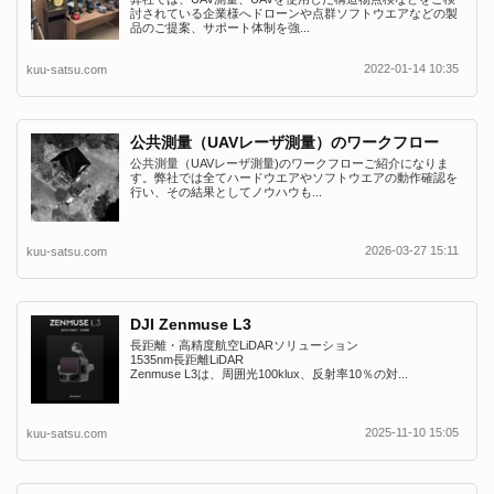
討されている企業様へドローンや点群ソフトウエアなどの製
品のご提案、サポート体制を強...
2022-01-14 10:35
kuu-satsu.com
公共測量（UAVレーザ測量）のワークフロー
公共測量（UAVレーザ測量)のワークフローご紹介になりま
す。弊社では全てハードウエアやソフトウエアの動作確認を
行い、その結果としてノウハウも...
2026-03-27 15:11
kuu-satsu.com
DJI Zenmuse L3
長距離・高精度航空LiDARソリューション
1535nm長距離LiDAR
Zenmuse L3は、周囲光100klux、反射率10％の対...
2025-11-10 15:05
kuu-satsu.com