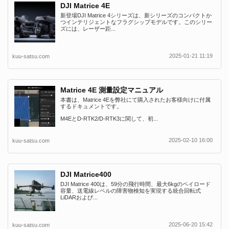
DJI Matrice 4E
新登場DJI Matrice 4シリーズは、新シリーズのコンパクトか
つインテリジェントなフラグシップモデルです。このシリー
ズには、レーザー距...
2025-01-21 11:19
kuu-satsu.com
Matrice 4E 測量設定マニュアル
本書は、Matrice 4Eを弊社にて購入されたお客様向けに付属
するドキュメントです。
M4EとD-RTK2/D-RTK3に関して、初...
2025-02-10 16:00
kuu-satsu.com
DJI Matrice400
DJI Matrice 400は、59分の飛行時間、最大6kgのペイロード
容量、送電線レベルの障害物検知を実現する統合回転式
LiDARおよび...
2025-06-20 15:42
kuu-satsu.com