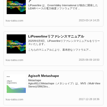
ア
LiPowerline は、GreenValley International が独自に開発した
LiDARベースの電力検査ソフトウェアです...
2023-03-14 14:25
kuu-satsu.com
LiPowerlineリファレンスマニュアル
2025年6月9日、LiPowerlineリファレンスマニュアルをリリー
スいたします。
こちらのマニュアルにより、基本的なソフトウエア...
2025-06-09 18:50
kuu-satsu.com
Agisoft Metashape
Metashape
Agisoft社のMetashape（メタシェイプ）は、MVS（Multi-View
Stereo)/SfM(Stru...
2017-12-28 18:36
kuu-satsu.com