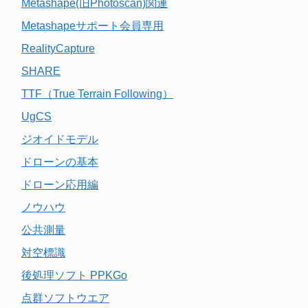
Metashape(旧Photoscan)関連
Metashapeサポート会員専用
RealityCapture
SHARE
TTF（True Terrain Following）
UgCS
ジオイドモデル
ドローンの基本
ドローン応用編
ノウハウ
公共測量
対空標識
後処理ソフト PPKGo
点群ソフトウエア