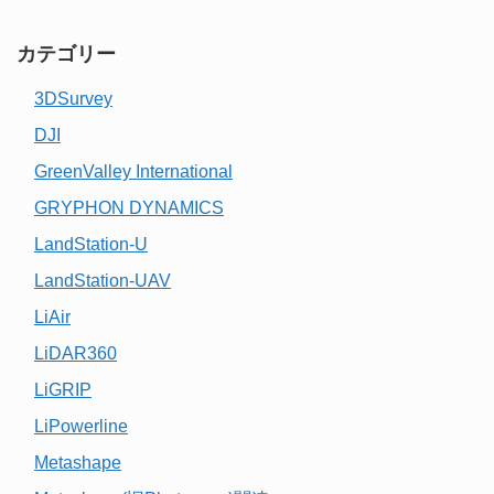
カテゴリー
3DSurvey
DJI
GreenValley International
GRYPHON DYNAMICS
LandStation-U
LandStation-UAV
LiAir
LiDAR360
LiGRIP
LiPowerline
Metashape