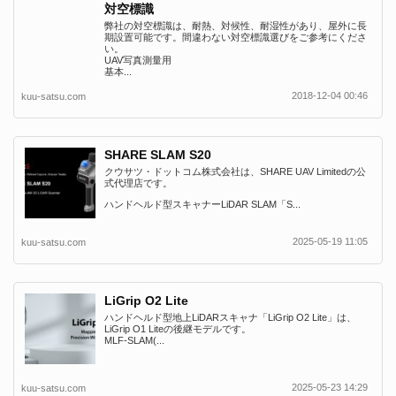
対空標識
弊社の対空標識は、耐熱、対候性、耐湿性があり、屋外に長
期設置可能です。間違わない対空標識選びをご参考にくださ
い。
UAV写真測量用
基本...
2018-12-04 00:46
kuu-satsu.com
SHARE SLAM S20
クウサツ・ドットコム株式会社は、SHARE UAV Limitedの公
式代理店です。
ハンドヘルド型スキャナーLiDAR SLAM「S...
2025-05-19 11:05
kuu-satsu.com
LiGrip O2 Lite
ハンドヘルド型地上LiDARスキャナ「LiGrip O2 Lite」は、
LiGrip O1 Liteの後継モデルです。
MLF-SLAM(...
2025-05-23 14:29
kuu-satsu.com