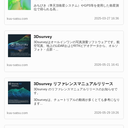
みちびき（準天頂衛星システム）やGPS等を使用した衛星測
位で得られる高...
2025-03-27 16:36
kuu-satsu.com
3Dsurvey
3Dsurveyはオールインワンの写真測量ソフトウェアです。航
空写真、地上のLiDARおよびRTKビデオデータから、オルソ
フォト・点群・...
2026-05-21 16:41
kuu-satsu.com
3Dsurvey リファレンスマニュアルリリース
3Dsurvey のリファレンスマニュアルリリースのお知らせで
す。
3Dsurveyは、チュートリアルの動画が多くとても参考になり
ます...
2026-05-29 19:26
kuu-satsu.com