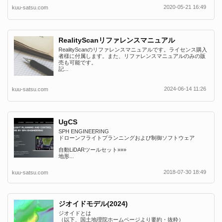
2020-05-21 16:49
kuu-satsu.com
RealityScanリファレンスマニュアル
RealityScanのリファレンスマニュアルです。ライセンス購入
者様に付属します。また、リファレンスマニュアルのみの販
売も可能です。
記...
2024-06-14 11:26
kuu-satsu.com
UgCS
SPH ENGINEERING
ドローンフライトプランニングおよび制御ソフトウェア
自動LiDARツールセット»»»
地形...
2018-07-30 18:49
kuu-satsu.com
ジオイドモデル(2024)
ジオイドとは
（以下、国土地理院ホームページより要約・抜粋）