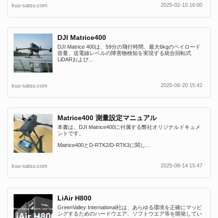
2025-02-10 16:00
kuu-satsu.com
DJI Matrice400
DJI Matrice 400は、59分の飛行時間、最大6kgのペイロード
容量、送電線レベルの障害物検知を実現する統合回転式
LiDARおよび...
2025-06-20 15:42
kuu-satsu.com
Matrice400 測量設定マニュアル
本書は、DJI Matrice400に付属する弊社オリジナルドキュメ
ントです。
Matrice400とD-RTK2/D-RTK3に関し...
2025-08-14 15:47
kuu-satsu.com
LiAir H800
GreenValley International社は、あらゆる環境を正確にマッピ
ングするためのハードウエア、ソフトウエア等を開発してい