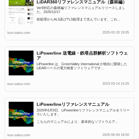
LiDAR360リファレンスマニュアル（森林編）
Ver9対応の森林編リファレンスマニュアルリリースしまし
た。2025/12/17
前処理からALS及びTLS処理まで含んでいます。これ...
2025-02-20 19:05
kuu-satsu.com
LiPowerline 送電線・鉄塔点群解析ソフトウェ
ア
LiPowerline は、GreenValley International が独自に開発した
LiDARベースの電力検査ソフトウェアです...
2023-03-14 14:25
kuu-satsu.com
LiPowerlineリファレンスマニュアル
2025年6月9日、LiPowerlineリファレンスマニュアルをリリー
スいたします。
こちらのマニュアルにより、基本的なソフトウエア...
2025-06-09 18:50
kuu-satsu.com