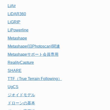
LiAir
LiDAR360
LiGRIP
LiPowerline
Metashape
Metashape(旧Photoscan)関連
Metashapeサポート会員専用
RealityCapture
SHARE
TTF（True Terrain Following）
UgCS
ジオイドモデル
ドローンの基本