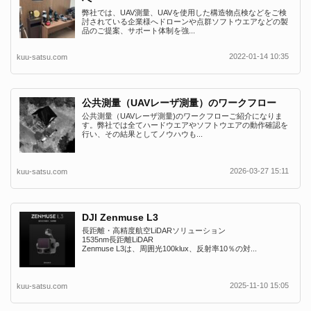
弊社では、UAV測量、UAVを使用した構造物点検などをご検
討されている企業様へドローンや点群ソフトウエアなどの製
品のご提案、サポート体制を強...
2022-01-14 10:35
kuu-satsu.com
公共測量（UAVレーザ測量）のワークフロー
公共測量（UAVレーザ測量)のワークフローご紹介になりま
す。弊社では全てハードウエアやソフトウエアの動作確認を
行い、その結果としてノウハウも...
2026-03-27 15:11
kuu-satsu.com
DJI Zenmuse L3
長距離・高精度航空LiDARソリューション
1535nm長距離LiDAR
Zenmuse L3は、周囲光100klux、反射率10％の対...
2025-11-10 15:05
kuu-satsu.com