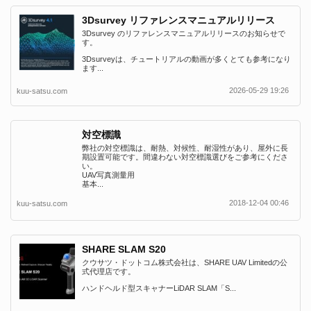
3Dsurvey リファレンスマニュアルリリース
3Dsurvey のリファレンスマニュアルリリースのお知らせで
す。
3Dsurveyは、チュートリアルの動画が多くとても参考になり
ます...
2026-05-29 19:26
kuu-satsu.com
対空標識
弊社の対空標識は、耐熱、対候性、耐湿性があり、屋外に長
期設置可能です。間違わない対空標識選びをご参考にくださ
い。
UAV写真測量用
基本...
2018-12-04 00:46
kuu-satsu.com
SHARE SLAM S20
クウサツ・ドットコム株式会社は、SHARE UAV Limitedの公
式代理店です。
ハンドヘルド型スキャナーLiDAR SLAM「S...