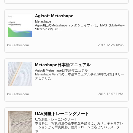
Agisoft Metashape
Metashape
Agisoft社のMetashape（メタシェイプ）は、MVS（Multi-View
Stereo)/SfM(Stru...
2017-12-28 18:36
kuu-satsu.com
Metashape日本語マニュアル
Agisoft Metashape日本語マニュアル
Metashape Ver2.3の日本語マニュアルを2026年2月2日リリー
スしました...
2018-12-07 11:54
kuu-satsu.com
UAV測量トレーニングノート
UAV測量トレーニングノート
本資料は、写真測量の基本概念を踏まえ、カメラキャリブレ
ーションから写真撮影、使用ドローンに応じたパラメータ
や...