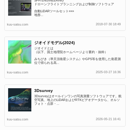
SPH ENGINEERING
ドローンフライトプランニングおよび制御ソフトウェア
自動LiDARツールセット»»»
地形...
2018-07-30 18:49
kuu-satsu.com
ジオイドモデル(2024)
ジオイドとは
（以下、国土地理院ホームページより要約・抜粋）
みちびき（準天頂衛星システム）やGPS等を使用した衛星測
位で得られる高...
2025-03-27 16:36
kuu-satsu.com
3Dsurvey
3Dsurveyはオールインワンの写真測量ソフトウェアです。航
空写真、地上のLiDARおよびRTKビデオデータから、オルソ
フォト・点群・...
2026-05-21 16:41
kuu-satsu.com