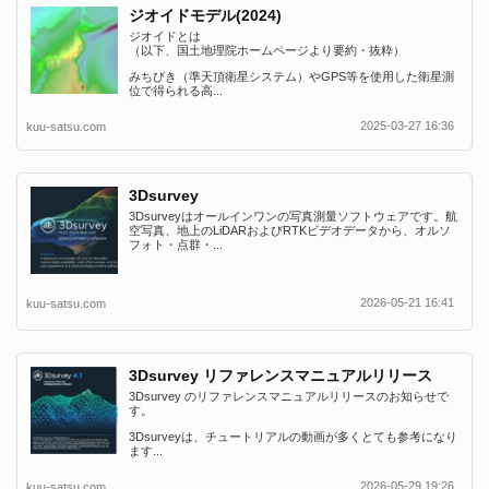
ジオイドモデル(2024)
ジオイドとは
（以下、国土地理院ホームページより要約・抜粋）
みちびき（準天頂衛星システム）やGPS等を使用した衛星測
位で得られる高...
2025-03-27 16:36
kuu-satsu.com
3Dsurvey
3Dsurveyはオールインワンの写真測量ソフトウェアです。航
空写真、地上のLiDARおよびRTKビデオデータから、オルソ
フォト・点群・...
2026-05-21 16:41
kuu-satsu.com
3Dsurvey リファレンスマニュアルリリース
3Dsurvey のリファレンスマニュアルリリースのお知らせで
す。
3Dsurveyは、チュートリアルの動画が多くとても参考になり
ます...
2026-05-29 19:26
kuu-satsu.com