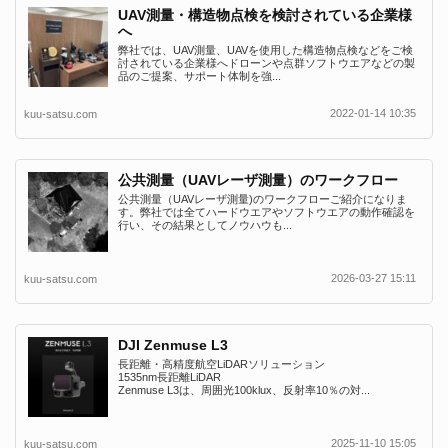
UAV測量・構造物点検を検討されている企業様
へ
弊社では、UAV測量、UAVを使用した構造物点検などをご検
討されている企業様へドローンや点群ソフトウエアなどの製
品のご提案、サポート体制を強...
2022-01-14 10:35
kuu-satsu.com
公共測量（UAVレーザ測量）のワークフロー
公共測量（UAVレーザ測量)のワークフローご紹介になりま
す。弊社では全てハードウエアやソフトウエアの動作確認を
行い、その結果としてノウハウも...
2026-03-27 15:11
kuu-satsu.com
DJI Zenmuse L3
長距離・高精度航空LiDARソリューション
1535nm長距離LiDAR
Zenmuse L3は、周囲光100klux、反射率10％の対...
2025-11-10 15:05
kuu-satsu.com