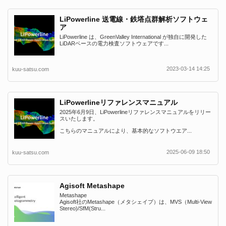
LiPowerline 送電線・鉄塔点群解析ソフトウェ
ア
LiPowerline は、GreenValley International が独自に開発した
LiDARベースの電力検査ソフトウェアです...
2023-03-14 14:25
kuu-satsu.com
LiPowerlineリファレンスマニュアル
2025年6月9日、LiPowerlineリファレンスマニュアルをリリー
スいたします。
こちらのマニュアルにより、基本的なソフトウエア...
2025-06-09 18:50
kuu-satsu.com
Agisoft Metashape
Metashape
Agisoft社のMetashape（メタシェイプ）は、MVS（Multi-View
Stereo)/SfM(Stru...