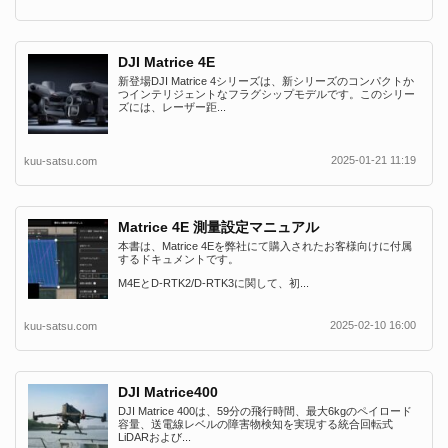
DJI Matrice 4E
新登場DJI Matrice 4シリーズは、新シリーズのコンパクトか
つインテリジェントなフラグシップモデルです。このシリー
ズには、レーザー距...
2025-01-21 11:19
kuu-satsu.com
Matrice 4E 測量設定マニュアル
本書は、Matrice 4Eを弊社にて購入されたお客様向けに付属
するドキュメントです。
M4EとD-RTK2/D-RTK3に関して、初...
2025-02-10 16:00
kuu-satsu.com
DJI Matrice400
DJI Matrice 400は、59分の飛行時間、最大6kgのペイロード
容量、送電線レベルの障害物検知を実現する統合回転式
LiDARおよび...