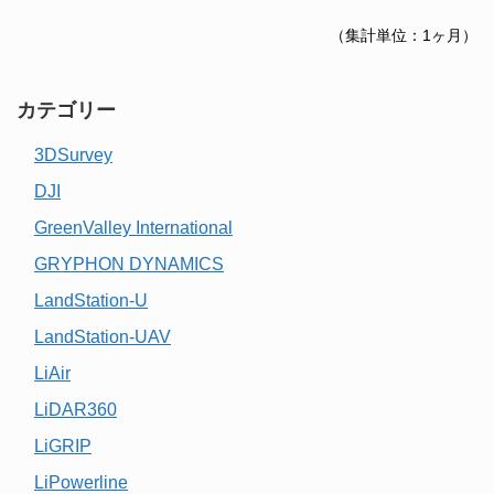
（集計単位：1ヶ月）
カテゴリー
3DSurvey
DJI
GreenValley International
GRYPHON DYNAMICS
LandStation-U
LandStation-UAV
LiAir
LiDAR360
LiGRIP
LiPowerline