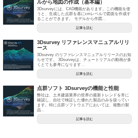
ルから地図の作成（基本編）
3Dsurveyには、CAD機能があります。この機能を使
うと、生成した点群を基にcmレベルで図面を作成す
ることができます。 モデルから作図...
記事を読む
3Dsurvey リファレンスマニュアルリリ
ース
3Dsurvey のリファレンスマニュアルリリースのお知
らせです。 3Dsurveyは、チュートリアルの動画が多
くとても参考になります...
記事を読む
点群ソフト 3Dsurveyの機能と性能
弊社は、土木建築業界の世界の最新トレンドを常に
確認し、自社で検証した優れた製品のみを扱ってい
ます。特に点群ソフトウエアにおいては、複数の製
品...
記事を読む