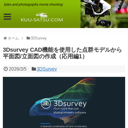
ホーム
3DSurvey
3Dsurvey CAD機能を使用した点群モデルから
平面図/立面図の作成（応用編1）
2026/3/5
3DSurvey