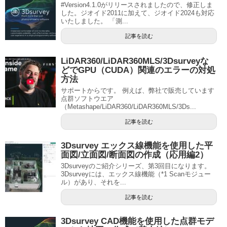
#Version4.1.0がリリースされましたので、修正しま
した。ジオイド2011に加えて、ジオイド2024も対応
いたしました。 「測...
記事を読む
LiDAR360/LiDAR360MLS/3Dsurveyな
どでGPU（CUDA）関連のエラーの対処
方法
サポートからです。 例えば、弊社で販売しています
点群ソフトウエア
（Metashape/LiDAR360/LiDAR360MLS/3Ds...
記事を読む
3Dsurvey エックス線機能を使用した平
面図/立面図/断面図の作成（応用編2）
3Dsurveyのご紹介シリーズ、第3回目になります。
3Dsurveyには、エックス線機能（*1 Scanモジュー
ル）があり、それを...
記事を読む
3Dsurvey CAD機能を使用した点群モデ