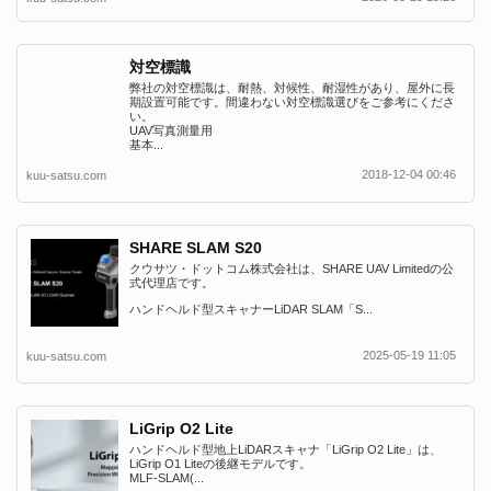
対空標識
弊社の対空標識は、耐熱、対候性、耐湿性があり、屋外に長
期設置可能です。間違わない対空標識選びをご参考にくださ
い。
UAV写真測量用
基本...
2018-12-04 00:46
kuu-satsu.com
SHARE SLAM S20
クウサツ・ドットコム株式会社は、SHARE UAV Limitedの公
式代理店です。
ハンドヘルド型スキャナーLiDAR SLAM「S...
2025-05-19 11:05
kuu-satsu.com
LiGrip O2 Lite
ハンドヘルド型地上LiDARスキャナ「LiGrip O2 Lite」は、
LiGrip O1 Liteの後継モデルです。
MLF-SLAM(...