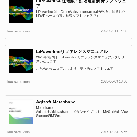
LiPowerline 送電線・鉄塔点群解析ソフトウェ
ア
LiPowerline は、GreenValley International が独自に開発した
LiDARベースの電力検査ソフトウェアです...
2023-03-14 14:25
kuu-satsu.com
LiPowerlineリファレンスマニュアル
2025年6月9日、LiPowerlineリファレンスマニュアルをリリー
スいたします。
こちらのマニュアルにより、基本的なソフトウエア...
2025-06-09 18:50
kuu-satsu.com
Agisoft Metashape
Metashape
Agisoft社のMetashape（メタシェイプ）は、MVS（Multi-View
Stereo)/SfM(Stru...
2017-12-28 18:36
kuu-satsu.com