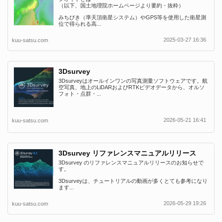
（以下、国土地理院ホームページより要約・抜粋）
みちびき（準天頂衛星システム）やGPS等を使用した衛星測
位で得られる高...
2025-03-27 16:36
kuu-satsu.com
3Dsurvey
3Dsurveyはオールインワンの写真測量ソフトウェアです。航
空写真、地上のLiDARおよびRTKビデオデータから、オルソ
フォト・点群・...
2026-05-21 16:41
kuu-satsu.com
3Dsurvey リファレンスマニュアルリリース
3Dsurvey のリファレンスマニュアルリリースのお知らせで
す。
3Dsurveyは、チュートリアルの動画が多くとても参考になり
ます...
2026-05-29 19:26
kuu-satsu.com