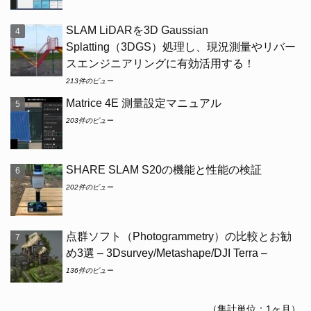
SLAM LiDARを3D Gaussian
Splatting（3DGS）処理し、現況測量やリバー
スエンジニアリングに有効活用する！
213件のビュー
Matrice 4E 測量設定マニュアル
203件のビュー
SHARE SLAM S20の機能と性能の検証
202件のビュー
点群ソフト（Photogrammetry）の比較とお勧
め3選 – 3Dsurvey/Metashape/DJI Terra –
136件のビュー
（集計単位：1ヶ月）