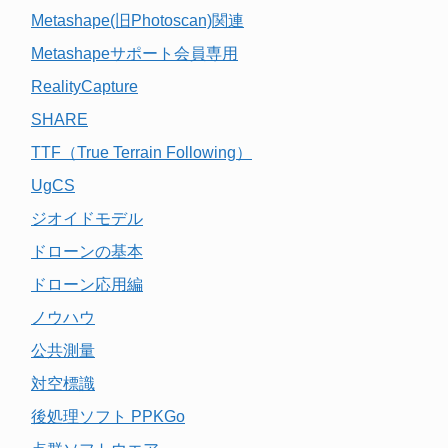
Metashape(旧Photoscan)関連
Metashapeサポート会員専用
RealityCapture
SHARE
TTF（True Terrain Following）
UgCS
ジオイドモデル
ドローンの基本
ドローン応用編
ノウハウ
公共測量
対空標識
後処理ソフト PPKGo