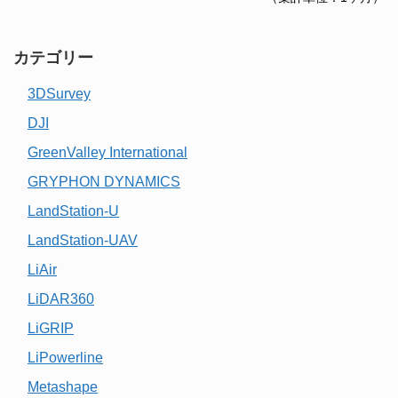
カテゴリー
3DSurvey
DJI
GreenValley International
GRYPHON DYNAMICS
LandStation-U
LandStation-UAV
LiAir
LiDAR360
LiGRIP
LiPowerline
Metashape