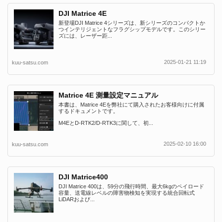
DJI Matrice 4E
新登場DJI Matrice 4シリーズは、新シリーズのコンパクトか
つインテリジェントなフラグシップモデルです。このシリー
ズには、レーザー距...
2025-01-21 11:19
kuu-satsu.com
Matrice 4E 測量設定マニュアル
本書は、Matrice 4Eを弊社にて購入されたお客様向けに付属
するドキュメントです。
M4EとD-RTK2/D-RTK3に関して、初...
2025-02-10 16:00
kuu-satsu.com
DJI Matrice400
DJI Matrice 400は、59分の飛行時間、最大6kgのペイロード
容量、送電線レベルの障害物検知を実現する統合回転式
LiDARおよび...