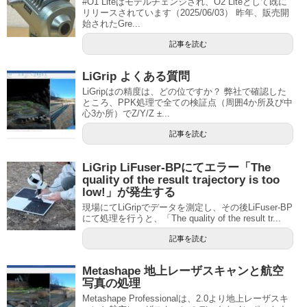
#O1 Liteはモデルチェンジされ、O2 Liteとして既に
リリースされています（2025/06/03） 昨年、販売開
始されたGre...
記事を読む
LiGrip よくある質問
LiGripはの精度は、どの位ですか？ 弊社で確認した
ところ、PPK処理で全ての検証点（周囲4か所及び中
心3か所）でZ/Y/Z ±...
記事を読む
LiGrip LiFuser-BPにてエラー「The
quality of the result trajectory is too
low!」が発生する
現場にてLiGripでデータを測定し、その後LiFuser-BP
にて処理を行うと、「The quality of the result tr...
記事を読む
Metashape 地上レーザスキャンと航空
写真の処理
Metashape Professionalは、2.0より地上レーザスキ