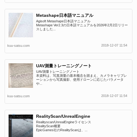
Metashape日本語マニュアル
Agisoft Metashape日本語マニュアル
Metashape Ver2.3の日本語マニュアルを2026年2月2日リリー
スしました...
2018-12-07 11:54
kuu-satsu.com
UAV測量トレーニングノート
UAV測量トレーニングノート
本資料は、写真測量の基本概念を踏まえ、カメラキャリブレ
ーションから写真撮影、使用ドローンに応じたパラメータ
や...
2018-12-07 11:54
kuu-satsu.com
RealityScan/UnrealEngine
Realityscan/UnrealEngineライセンス
RealityScan概要
EpicGames社のRealityScanは、...