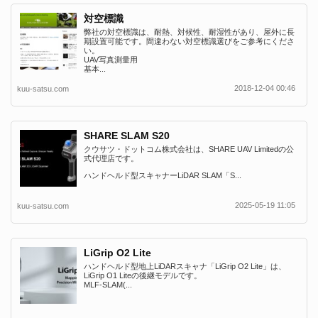
対空標識
弊社の対空標識は、耐熱、対候性、耐湿性があり、屋外に長
期設置可能です。間違わない対空標識選びをご参考にくださ
い。
UAV写真測量用
基本...
2018-12-04 00:46
kuu-satsu.com
SHARE SLAM S20
クウサツ・ドットコム株式会社は、SHARE UAV Limitedの公
式代理店です。
ハンドヘルド型スキャナーLiDAR SLAM「S...
2025-05-19 11:05
kuu-satsu.com
LiGrip O2 Lite
ハンドヘルド型地上LiDARスキャナ「LiGrip O2 Lite」は、
LiGrip O1 Liteの後継モデルです。
MLF-SLAM(...