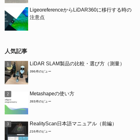
LigeoreferenceからLiDAR360に移行する時の
注意点
人気記事
LiDAR SLAM製品の比較・選び方（測量）
396件のビュー
Metashapeの使い方
393件のビュー
RealityScan日本語マニュアル（前編）
216件のビュー