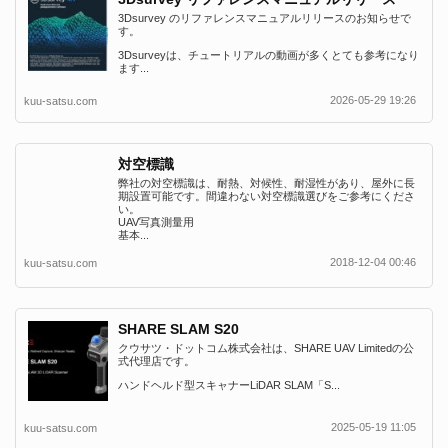
3Dsurvey のリファレンスマニュアルリリースのお知らせで
す。
3Dsurveyは、チュートリアルの動画が多くとても参考になり
ます...
2026-05-29 19:26
kuu-satsu.com
対空標識
弊社の対空標識は、耐熱、対候性、耐湿性があり、屋外に長
期設置可能です。間違わない対空標識選びをご参考にくださ
い。
UAV写真測量用
基本...
2018-12-04 00:46
kuu-satsu.com
SHARE SLAM S20
クウサツ・ドットコム株式会社は、SHARE UAV Limitedの公
式代理店です。
ハンドヘルド型スキャナーLiDAR SLAM「S...
2025-05-19 11:05
kuu-satsu.com