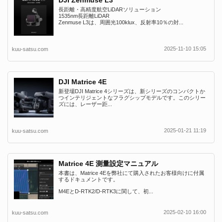
長距離・高精度航空LiDARソリューション
1535nm長距離LiDAR
Zenmuse L3は、周囲光100klux、反射率10％の対...
2025-11-10 15:05
kuu-satsu.com
DJI Matrice 4E
新登場DJI Matrice 4シリーズは、新シリーズのコンパクトか
つインテリジェントなフラグシップモデルです。このシリー
ズには、レーザー距...
2025-01-21 11:19
kuu-satsu.com
Matrice 4E 測量設定マニュアル
本書は、Matrice 4Eを弊社にて購入されたお客様向けに付属
するドキュメントです。
M4EとD-RTK2/D-RTK3に関して、初...
2025-02-10 16:00
kuu-satsu.com