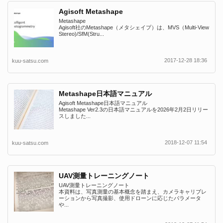
Agisoft Metashape
Metashape
Agisoft社のMetashape（メタシェイプ）は、MVS（Multi-View
Stereo)/SfM(Stru...
2017-12-28 18:36
kuu-satsu.com
Metashape日本語マニュアル
Agisoft Metashape日本語マニュアル
Metashape Ver2.3の日本語マニュアルを2026年2月2日リリー
スしました...
2018-12-07 11:54
kuu-satsu.com
UAV測量トレーニングノート
UAV測量トレーニングノート
本資料は、写真測量の基本概念を踏まえ、カメラキャリブレ
ーションから写真撮影、使用ドローンに応じたパラメータ
や...