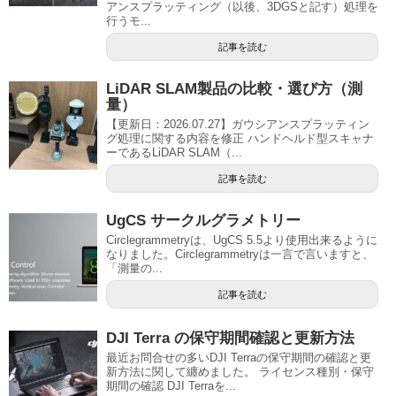
アンスプラッティング（以後、3DGSと記す）処理を
行うモ...
記事を読む
LiDAR SLAM製品の比較・選び方（測
量）
【更新日：2026.07.27】ガウシアンスプラッティン
グ処理に関する内容を修正 ハンドヘルド型スキャナ
ーであるLiDAR SLAM（...
記事を読む
UgCS サークルグラメトリー
Circlegrammetryは、UgCS 5.5より使用出来るように
なりました。Circlegrammetryは一言で言いますと、
「測量の...
記事を読む
DJI Terra の保守期間確認と更新方法
最近お問合せの多いDJI Terraの保守期間の確認と更
新方法に関して纏めました。 ライセンス種別・保守
期間の確認 DJI Terraを...