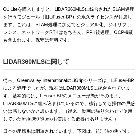
O1 Liteを購入しますと、LiDAR360MLSに統合されたSLAM処理
を行うモジュール（旧LiFuser-BP）の永久ライセンスが付属し
ます。これは、SLAM処理に加えてビジュアル化、ジオリファ
レンス、ネットワークRTKはもちろん、PPK後処理、GCP機能
も含まれます。保守は無料です。
LiDAR360MLSに関して
従来、Greenvalley InternationalのLiGripシリーズは、LiFuser-BP
による処理でしたが、現在はLiDAR360MLSに統合されていま
す。基本的には、LiFuser-BPのメニュー形態がそのまま、
LiDAR360MLSに組み込まれているので、移行しても操作の戸惑
いは感じないかと思います。（従来、動画の張り合わせで使用
していたInsta360 Studioも使用する必要はありません ）
日本の座標系は網羅されています。下図は、処理時の例です。