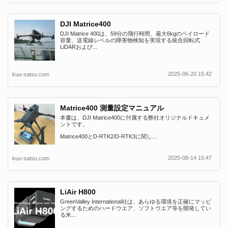
DJI Matrice400
DJI Matrice 400は、59分の飛行時間、最大6kgのペイロード
容量、送電線レベルの障害物検知を実現する統合回転式
LiDARおよび...
2025-06-20 15:42
kuu-satsu.com
Matrice400 測量設定マニュアル
本書は、DJI Matrice400に付属する弊社オリジナルドキュメ
ントです。
Matrice400とD-RTK2/D-RTK3に関し...
2025-08-14 15:47
kuu-satsu.com
LiAir H800
GreenValley International社は、あらゆる環境を正確にマッピ
ングするためのハードウエア、ソフトウエア等を開発してい
る米...