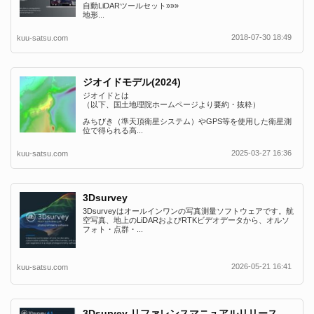
自動LiDARツールセット»»»
地形...
2018-07-30 18:49
kuu-satsu.com
ジオイドモデル(2024)
ジオイドとは
（以下、国土地理院ホームページより要約・抜粋）
みちびき（準天頂衛星システム）やGPS等を使用した衛星測
位で得られる高...
2025-03-27 16:36
kuu-satsu.com
3Dsurvey
3Dsurveyはオールインワンの写真測量ソフトウェアです。航
空写真、地上のLiDARおよびRTKビデオデータから、オルソ
フォト・点群・...
2026-05-21 16:41
kuu-satsu.com
3Dsurvey リファレンスマニュアルリリース