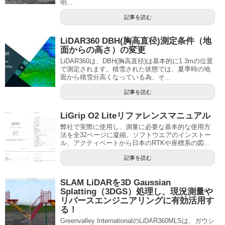
明...
記事を読む
LiDAR360 DBH(胸高直径)測定条件（地
面からの高さ）の変更
LiDAR360は、DBH(胸高直径)は基本的に1.3mの位置
で測定されます。積雪された状態では、夏季時の地
面から積雪分高くなっている為、そ...
記事を読む
LiGrip O2 Liteリファレンスマニュアル
弊社で実際に使用し、測量に必要な基本的な使用方
法を全32ページに凝縮。ソフトウエアのインストー
ル、アクティベートから日本のRTKや座標系の図...
記事を読む
SLAM LiDARを3D Gaussian
Splatting（3DGS）処理し、現況測量や
リバースエンジニアリングに有効活用す
る！
Greenvalley InternationalのLiDAR360MLSは、ガウシ