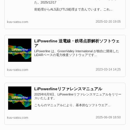
た。2025/12/17
前処理からALS及びTLS処理まで含んでいます。これ...
2025-02-20 19:05
kuu-satsu.com
LiPowerline 送電線・鉄塔点群解析ソフトウェ
ア
LiPowerline は、GreenValley International が独自に開発した
LiDARベースの電力検査ソフトウェアです...
2023-03-14 14:25
kuu-satsu.com
LiPowerlineリファレンスマニュアル
2025年6月9日、LiPowerlineリファレンスマニュアルをリリー
スいたします。
こちらのマニュアルにより、基本的なソフトウエア...
2025-06-09 18:50
kuu-satsu.com