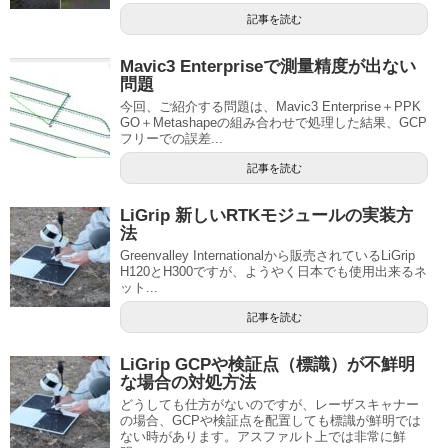
記事を読む
Mavic3 Enterpriseで測量精度が出ない
問題
今回、ご紹介する問題は、Mavic3 Enterprise＋PPK
GO＋Metashapeの組み合わせで処理した結果、GCP
フリーでの誤差...
記事を読む
LiGrip 新しいRTKモジュールの実装方
法
Greenvalley Internationalから販売されているLiGrip
H120とH300ですが、ようやく日本でも使用出来るネ
ット...
記事を読む
LiGrip GCPや検証点（標識）が不鮮明
な場合の対処方法
どうしても仕方がないのですが、レーザスキャナー
の場合、GCPや検証点を配置しても標識が鮮明では
ない時があります。アスファルト上では非常に鮮