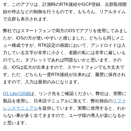
す。このアプリは、計測時のRTK接続やGCP登録、点群取得開
始や停止などの制御を行うものです。もちろん、リアルタイム
で点群も表示されます。
弊社ではスマートフォンで両方のOSでアプリを使用してみまし
たが、iOSの方が使いやすいと感じました。どちらも同じメニ
ュー構成ですが、RTK設定の画面において、アンドロイドは入
力している文字が非常に小さく、老眼の私には非常に厳しいも
のでした。タブレットであれば問題ないかと思います。その
点、iOSは拡大が出来ますので、スマートフォンでも大丈夫で
す。ただ、どちらも一度RTK接続が出来れば、履歴に保存され
ますので、入力は最初のみになります。
O1 Liteの詳細
は、リンク先をご確認ください。弊社は、実際に
製品を使用し、日本語マニュアルに加えて、弊社独自の
リファ
レンスマニュアル
を提供しています。実際に使用すると、わか
らない事が多く出てきますので、ユーザ様の導入が楽になるか
と思います。