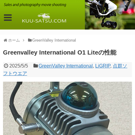
ホーム
GreenValley International
Greenvalley International O1 Liteの性能
2025/5/5
GreenValley International
,
LiGRIP
,
点群ソ
フトウエア