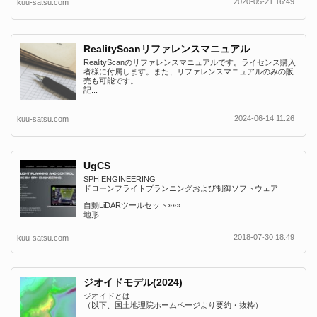
2020-05-21 16:49
kuu-satsu.com
RealityScanリファレンスマニュアル
RealityScanのリファレンスマニュアルです。ライセンス購入
者様に付属します。また、リファレンスマニュアルのみの販
売も可能です。
記...
2024-06-14 11:26
kuu-satsu.com
UgCS
SPH ENGINEERING
ドローンフライトプランニングおよび制御ソフトウェア
自動LiDARツールセット»»»
地形...
2018-07-30 18:49
kuu-satsu.com
ジオイドモデル(2024)
ジオイドとは
（以下、国土地理院ホームページより要約・抜粋）