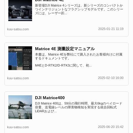
新登場DJI Matrice 4シリーズは、新シリーズのコンパクトか
つインテリジェントなフラグシップモデルです。このシリー
ズには、レーザー距...
2025-01-21 11:19
kuu-satsu.com
Matrice 4E 測量設定マニュアル
本書は、Matrice 4Eを弊社にて購入されたお客様向けに付属
するドキュメントです。
M4EとD-RTK2/D-RTK3に関して、初...
2025-02-10 16:00
kuu-satsu.com
DJI Matrice400
DJI Matrice 400は、59分の飛行時間、最大6kgのペイロード
容量、送電線レベルの障害物検知を実現する統合回転式
LiDARおよび...
2025-06-20 15:42
kuu-satsu.com