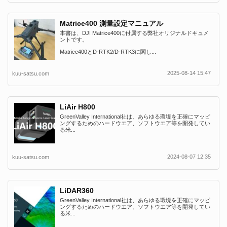
Matrice400 測量設定マニュアル
本書は、DJI Matrice400に付属する弊社オリジナルドキュメ
ントです。
Matrice400とD-RTK2/D-RTK3に関し...
2025-08-14 15:47
kuu-satsu.com
LiAir H800
GreenValley International社は、あらゆる環境を正確にマッピ
ングするためのハードウエア、ソフトウエア等を開発してい
る米...
2024-08-07 12:35
kuu-satsu.com
LiDAR360
GreenValley International社は、あらゆる環境を正確にマッピ
ングするためのハードウエア、ソフトウエア等を開発してい
る米...