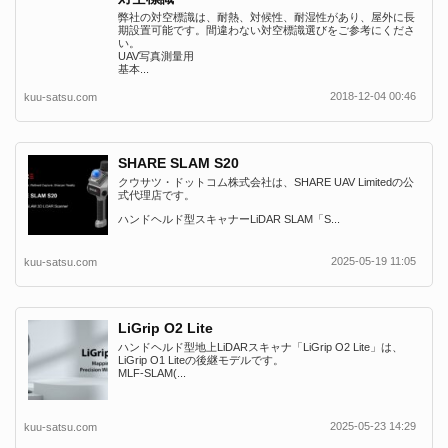
弊社の対空標識は、耐熱、対候性、耐湿性があり、屋外に長
期設置可能です。間違わない対空標識選びをご参考にくださ
い。
UAV写真測量用
基本...
2018-12-04 00:46
kuu-satsu.com
SHARE SLAM S20
クウサツ・ドットコム株式会社は、SHARE UAV Limitedの公
式代理店です。
ハンドヘルド型スキャナーLiDAR SLAM「S...
2025-05-19 11:05
kuu-satsu.com
LiGrip O2 Lite
ハンドヘルド型地上LiDARスキャナ「LiGrip O2 Lite」は、
LiGrip O1 Liteの後継モデルです。
MLF-SLAM(...
2025-05-23 14:29
kuu-satsu.com