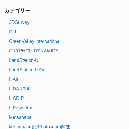
カテゴリー
3DSurvey
DJI
GreenValley International
GRYPHON DYNAMICS
LandStation-U
LandStation-UAV
LiAir
LiDAR360
LiGRIP
LiPowerline
Metashape
Metashape(旧Photoscan)関連