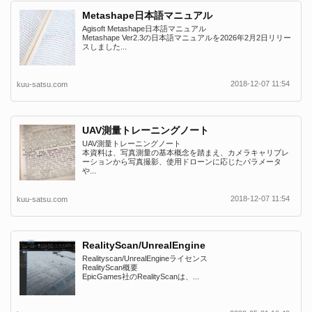
Metashape日本語マニュアル
Agisoft Metashape日本語マニュアル
Metashape Ver2.3の日本語マニュアルを2026年2月2日リリー
スしました...
2018-12-07 11:54
kuu-satsu.com
UAV測量トレーニングノート
UAV測量トレーニングノート
本資料は、写真測量の基本概念を踏まえ、カメラキャリブレ
ーションから写真撮影、使用ドローンに応じたパラメータ
や...
2018-12-07 11:54
kuu-satsu.com
RealityScan/UnrealEngine
Realityscan/UnrealEngineライセンス
RealityScan概要
EpicGames社のRealityScanは、...