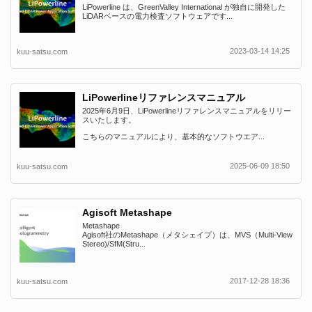
LiPowerline は、GreenValley International が独自に開発した
LiDARベースの電力検査ソフトウェアです...
2023-03-14 14:25
kuu-satsu.com
LiPowerlineリファレンスマニュアル
2025年6月9日、LiPowerlineリファレンスマニュアルをリリー
スいたします。
こちらのマニュアルにより、基本的なソフトウエア...
2025-06-09 18:50
kuu-satsu.com
Agisoft Metashape
Metashape
Agisoft社のMetashape（メタシェイプ）は、MVS（Multi-View
Stereo)/SfM(Stru...
2017-12-28 18:36
kuu-satsu.com