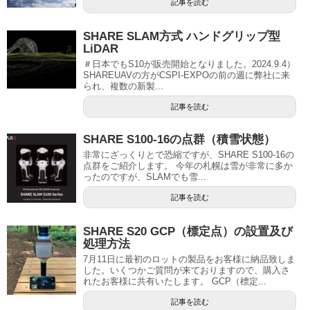
記事を読む
SHARE SLAM方式 ハンドグリップ型
LiDAR
＃日本でもS10が販売開始となりました。2024.9.4）
SHAREUAVの方がCSPI-EXPOの前の週に弊社に来
られ、複数の新製...
記事を読む
SHARE S100-16の点群（積雪状態）
非常にざっくりとで恐縮ですが、SHARE S100-16の
点群をご紹介します。 今年の札幌は雪が非常に多か
ったのですが、SLAMでも雪...
記事を読む
SHARE S20 GCP（標定点）の設置及び
処理方法
7月11日に最初のロットの製品をお客様に納品致しま
した。いくつかご質問が来ておりますので、購入さ
れたお客様に共有いたします。 GCP（標定...
記事を読む