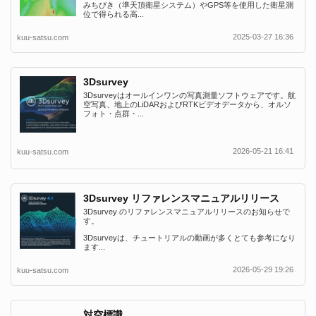
みちびき（準天頂衛星システム）やGPS等を使用した衛星測
位で得られる高...
2025-03-27 16:36
kuu-satsu.com
3Dsurvey
3Dsurveyはオールインワンの写真測量ソフトウェアです。航
空写真、地上のLiDARおよびRTKビデオデータから、オルソ
フォト・点群・...
2026-05-21 16:41
kuu-satsu.com
3Dsurvey リファレンスマニュアルリリース
3Dsurvey のリファレンスマニュアルリリースのお知らせで
す。
3Dsurveyは、チュートリアルの動画が多くとても参考になり
ます...
2026-05-29 19:26
kuu-satsu.com
対空標識