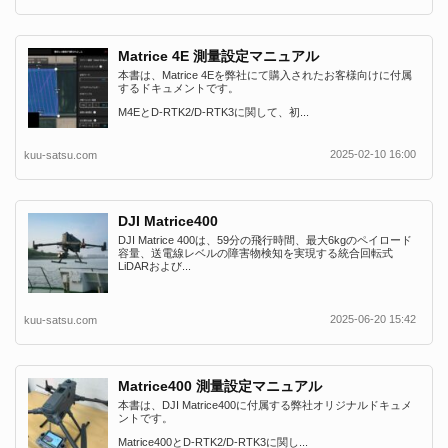
Matrice 4E 測量設定マニュアル
本書は、Matrice 4Eを弊社にて購入されたお客様向けに付属
するドキュメントです。
M4EとD-RTK2/D-RTK3に関して、初...
2025-02-10 16:00
kuu-satsu.com
DJI Matrice400
DJI Matrice 400は、59分の飛行時間、最大6kgのペイロード
容量、送電線レベルの障害物検知を実現する統合回転式
LiDARおよび...
2025-06-20 15:42
kuu-satsu.com
Matrice400 測量設定マニュアル
本書は、DJI Matrice400に付属する弊社オリジナルドキュメ
ントです。
Matrice400とD-RTK2/D-RTK3に関し...