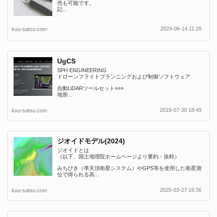
売も可能です。
記...
2024-06-14 11:26
kuu-satsu.com
UgCS
SPH ENGINEERING
ドローンフライトプランニングおよび制御ソフトウェア
自動LiDARツールセット»»»
地形...
2018-07-30 18:49
kuu-satsu.com
ジオイドモデル(2024)
ジオイドとは
（以下、国土地理院ホームページより要約・抜粋）
みちびき（準天頂衛星システム）やGPS等を使用した衛星測
位で得られる高...
2025-03-27 16:36
kuu-satsu.com