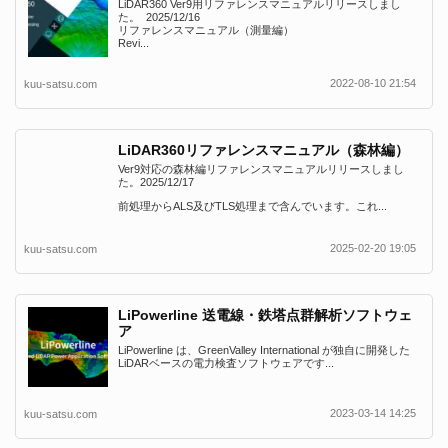
LiDAR360 Ver9用リファレンスマニュアルリリースしまし
た。 2025/12/16
リファレンスマニュアル（測量編）
Revi...
2022-08-10 21:54
kuu-satsu.com
LiDAR360リファレンスマニュアル（森林編）
Ver9対応の森林編リファレンスマニュアルリリースしまし
た。2025/12/17
前処理からALS及びTLS処理まで含んでいます。これ...
2025-02-20 19:05
kuu-satsu.com
LiPowerline 送電線・鉄塔点群解析ソフトウェ
ア
LiPowerline は、GreenValley International が独自に開発した
LiDARベースの電力検査ソフトウェアです...
2023-03-14 14:25
kuu-satsu.com