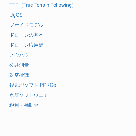
TTF（True Terrain Following）
UgCS
ジオイドモデル
ドローンの基本
ドローン応用編
ノウハウ
公共測量
対空標識
後処理ソフト PPKGo
点群ソフトウエア
税制・補助金