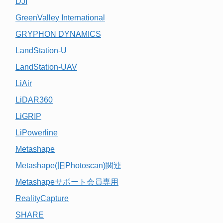
DJI
GreenValley International
GRYPHON DYNAMICS
LandStation-U
LandStation-UAV
LiAir
LiDAR360
LiGRIP
LiPowerline
Metashape
Metashape(旧Photoscan)関連
Metashapeサポート会員専用
RealityCapture
SHARE