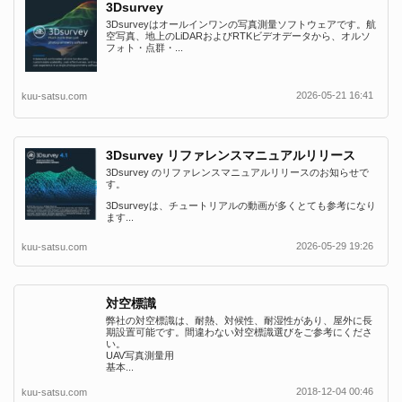
3Dsurvey
3Dsurveyはオールインワンの写真測量ソフトウェアです。航
空写真、地上のLiDARおよびRTKビデオデータから、オルソ
フォト・点群・...
2026-05-21 16:41
kuu-satsu.com
3Dsurvey リファレンスマニュアルリリース
3Dsurvey のリファレンスマニュアルリリースのお知らせで
す。
3Dsurveyは、チュートリアルの動画が多くとても参考になり
ます...
2026-05-29 19:26
kuu-satsu.com
対空標識
弊社の対空標識は、耐熱、対候性、耐湿性があり、屋外に長
期設置可能です。間違わない対空標識選びをご参考にくださ
い。
UAV写真測量用
基本...
2018-12-04 00:46
kuu-satsu.com