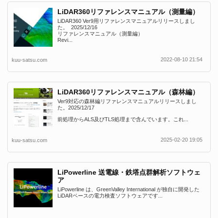
LiDAR360リファレンスマニュアル（測量編）
LiDAR360 Ver9用リファレンスマニュアルリリースしまし
た。 2025/12/16
リファレンスマニュアル（測量編）
Revi...
2022-08-10 21:54
kuu-satsu.com
LiDAR360リファレンスマニュアル（森林編）
Ver9対応の森林編リファレンスマニュアルリリースしまし
た。2025/12/17
前処理からALS及びTLS処理まで含んでいます。これ...
2025-02-20 19:05
kuu-satsu.com
LiPowerline 送電線・鉄塔点群解析ソフトウェ
ア
LiPowerline は、GreenValley International が独自に開発した
LiDARベースの電力検査ソフトウェアです...