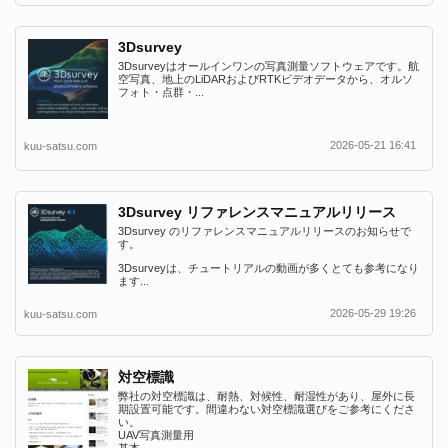
3Dsurvey
3Dsurveyはオールインワンの写真測量ソフトウェアです。航
空写真、地上のLiDARおよびRTKビデオデータから、オルソ
フォト・点群・...
2026-05-21 16:41
kuu-satsu.com
3Dsurvey リファレンスマニュアルリリース
3Dsurvey のリファレンスマニュアルリリースのお知らせで
す。
3Dsurveyは、チュートリアルの動画が多くとても参考になり
ます...
2026-05-29 19:26
kuu-satsu.com
対空標識
弊社の対空標識は、耐熱、対候性、耐湿性があり、屋外に長
期設置可能です。間違わない対空標識選びをご参考にくださ
い。
UAV写真測量用