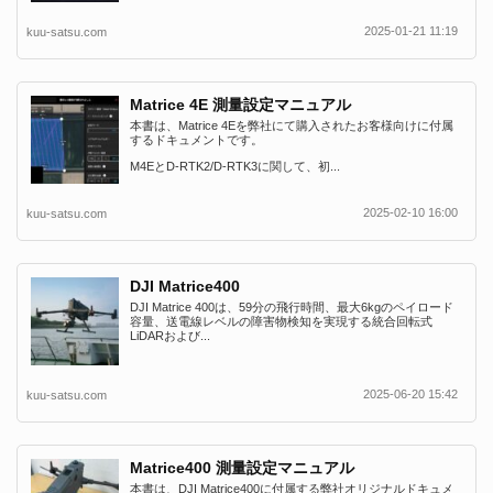
2025-01-21 11:19
kuu-satsu.com
Matrice 4E 測量設定マニュアル
本書は、Matrice 4Eを弊社にて購入されたお客様向けに付属
するドキュメントです。
M4EとD-RTK2/D-RTK3に関して、初...
2025-02-10 16:00
kuu-satsu.com
DJI Matrice400
DJI Matrice 400は、59分の飛行時間、最大6kgのペイロード
容量、送電線レベルの障害物検知を実現する統合回転式
LiDARおよび...
2025-06-20 15:42
kuu-satsu.com
Matrice400 測量設定マニュアル
本書は、DJI Matrice400に付属する弊社オリジナルドキュメ