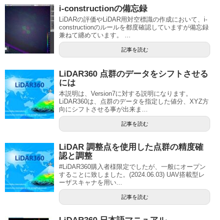
i-constructionの備忘録
LiDARの評価やLiDAR用対空標識の作成において、i-
constructionのルールを都度確認していますが備忘録
兼ねて纏めています。 ...
記事を読む
LiDAR360 点群のデータをシフトさせる
には
本説明は、Version7に対する説明になります。
LiDAR360は、点群のデータを指定した値分、XYZ方
向にシフトさせる事が出来ま...
記事を読む
LiDAR 調整点を使用した点群の精度確
認と調整
#LiDAR360購入者様限定でしたが、一般にオープン
することに致しました。(2024.06.03) UAV搭載型レ
ーザスキャナを用い...
記事を読む