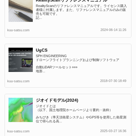
RealityScanリファレンスマニュアル
RealityScanのリファレンスマニュアルです。ライセンス購入
者様に付属します。また、リファレンスマニュアルのみの販
売も可能です。
記...
2024-06-14 11:26
kuu-satsu.com
UgCS
SPH ENGINEERING
ドローンフライトプランニングおよび制御ソフトウェア
自動LiDARツールセット»»»
地形...
2018-07-30 18:49
kuu-satsu.com
ジオイドモデル(2024)
ジオイドとは
（以下、国土地理院ホームページより要約・抜粋）
みちびき（準天頂衛星システム）やGPS等を使用した衛星測
位で得られる高...
2025-03-27 16:36
kuu-satsu.com