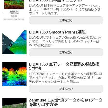
LiDAR360 日本語マニュアル
LiDAR360 日本語マニュアルをアップデートいたし
ました。(2024.11.20) 下記のページにて最新版をダ
ウンロード可能です。...
記事を読む
LiDAR360 Smooth Points処理
LiDAR360ソフトウエアのSmooth Points機能のご紹
介です。 ストリップ調整とは LiDARスキャナーは、
IMUの姿勢誤差...
記事を読む
LiDAR360 点群データ座標系の確認/指
定方法
LiDAR360にインポートした点群データの座標系の確
認と指定方法です。 点群の座標系の確認 通常、las
等のデータをインポートした際に...
記事を読む
Zenmuse L1の計測データからlasデータ
を取り出す方法