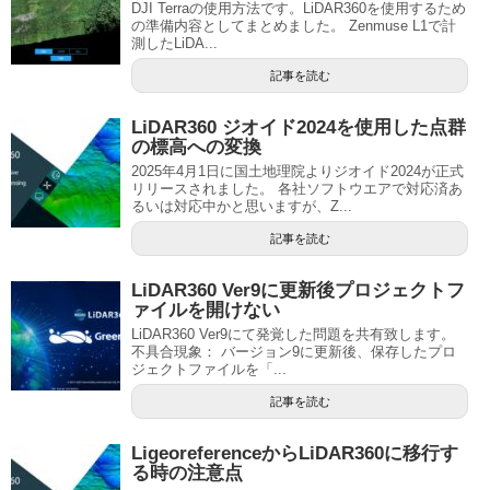
DJI Terraの使用方法です。LiDAR360を使用するため
の準備内容としてまとめました。 Zenmuse L1で計
測したLiDA...
記事を読む
LiDAR360 ジオイド2024を使用した点群
の標高への変換
2025年4月1日に国土地理院よりジオイド2024が正式
リリースされました。 各社ソフトウエアで対応済あ
るいは対応中かと思いますが、Z...
記事を読む
LiDAR360 Ver9に更新後プロジェクトフ
ァイルを開けない
LiDAR360 Ver9にて発覚した問題を共有致します。
不具合現象： バージョン9に更新後、保存したプロ
ジェクトファイルを「...
記事を読む
LigeoreferenceからLiDAR360に移行す
る時の注意点