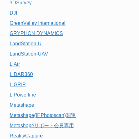
3DSurvey
DJI
GreenValley International
GRYPHON DYNAMICS
LandStation-U
LandStation-UAV
LiAir
LiDAR360
LiGRIP
LiPowerline
Metashape
Metashape(旧Photoscan)関連
Metashapeサポート会員専用
RealityCapture