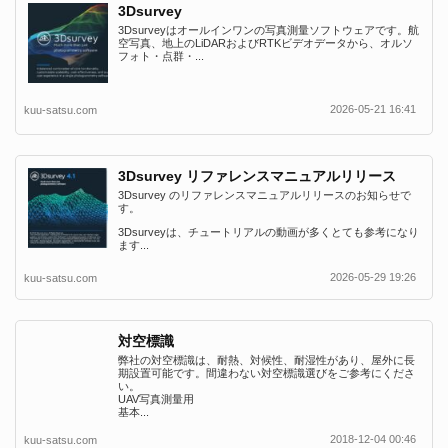
3Dsurvey
3Dsurveyはオールインワンの写真測量ソフトウェアです。航
空写真、地上のLiDARおよびRTKビデオデータから、オルソ
フォト・点群・...
2026-05-21 16:41
kuu-satsu.com
3Dsurvey リファレンスマニュアルリリース
3Dsurvey のリファレンスマニュアルリリースのお知らせで
す。
3Dsurveyは、チュートリアルの動画が多くとても参考になり
ます...
2026-05-29 19:26
kuu-satsu.com
対空標識
弊社の対空標識は、耐熱、対候性、耐湿性があり、屋外に長
期設置可能です。間違わない対空標識選びをご参考にくださ
い。
UAV写真測量用
基本...
2018-12-04 00:46
kuu-satsu.com