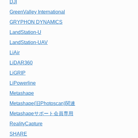
DJI
GreenValley International
GRYPHON DYNAMICS
LandStation-U
LandStation-UAV
LiAir
LiDAR360
LiGRIP
LiPowerline
Metashape
Metashape(旧Photoscan)関連
Metashapeサポート会員専用
RealityCapture
SHARE