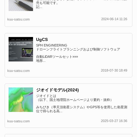
売も可能です。
記...
2024-06-14 11:26
kuu-satsu.com
UgCS
SPH ENGINEERING
ドローンフライトプランニングおよび制御ソフトウェア
自動LiDARツールセット»»»
地形...
2018-07-30 18:49
kuu-satsu.com
ジオイドモデル(2024)
ジオイドとは
（以下、国土地理院ホームページより要約・抜粋）
みちびき（準天頂衛星システム）やGPS等を使用した衛星測
位で得られる高...
2025-03-27 16:36
kuu-satsu.com