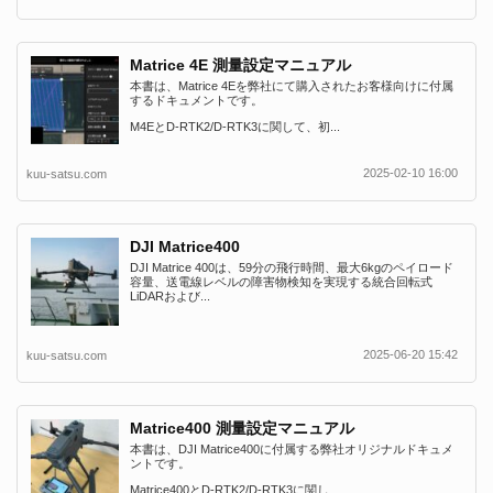
Matrice 4E 測量設定マニュアル
本書は、Matrice 4Eを弊社にて購入されたお客様向けに付属
するドキュメントです。
M4EとD-RTK2/D-RTK3に関して、初...
2025-02-10 16:00
kuu-satsu.com
DJI Matrice400
DJI Matrice 400は、59分の飛行時間、最大6kgのペイロード
容量、送電線レベルの障害物検知を実現する統合回転式
LiDARおよび...
2025-06-20 15:42
kuu-satsu.com
Matrice400 測量設定マニュアル
本書は、DJI Matrice400に付属する弊社オリジナルドキュメ
ントです。
Matrice400とD-RTK2/D-RTK3に関し...