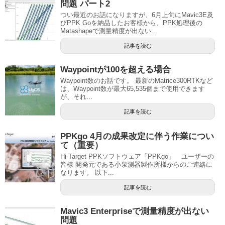
問題 パート2
つい最近のお話になりますが、6月上旬にMavic3E及
びPPK Goを納品したお客様から、PPK処理後の
Matashapeで測量精度が出ない...
記事を読む
Waypointが100を超える場合
Waypoint数のお話です。 最新のMatrice300RTKなど
は、Waypoint数が最大65,535個まで使用できます
が、それ...
記事を読む
PPKgo 4月の成果改定に伴う作業につい
て（重要）
Hi-Target PPKソフトウェア「PPKgo」 ユーザーの
皆様 開発元である小泉測器製作所様からのご連絡に
なります。 以下...
記事を読む
Mavic3 Enterpriseで測量精度が出ない
問題