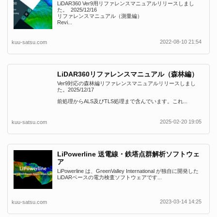
LiDAR360 Ver9用リファレンスマニュアルリリースしまし
た。 2025/12/16
リファレンスマニュアル（測量編）
Revi...
2022-08-10 21:54
kuu-satsu.com
LiDAR360リファレンスマニュアル（森林編）
Ver9対応の森林編リファレンスマニュアルリリースしまし
た。2025/12/17
前処理からALS及びTLS処理まで含んでいます。これ...
2025-02-20 19:05
kuu-satsu.com
LiPowerline 送電線・鉄塔点群解析ソフトウェ
ア
LiPowerline は、GreenValley International が独自に開発した
LiDARベースの電力検査ソフトウェアです...
2023-03-14 14:25
kuu-satsu.com