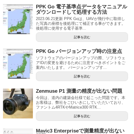
PPK Go 電子基準点データをマニュアル
ダウンロードして処理する方法
2023.06.21更新 PPK Goは、UAVが飛行中に取得し
た写真の座標を後処理にて補正する事ができます。
後処理に使用する電子基準...
記事を読む
PPK Go バージョンアップ時の注意点
ソフトウェアのバージョンアップの際、ソフトウェ
アIDの変更を避けるために注意すべきポイントをご
案内いたします。 バージョンアップす...
記事を読む
Zenmuse P1 測量の精度が出ない問題
今回は、道内の建築会社様で起こった問題です。本
お客様は、弊社をごひいきにしていただいており、
ファントム4RTKやMatrice300 RTK...
記事を読む
Mavic3 Enterpriseで測量精度が出ない