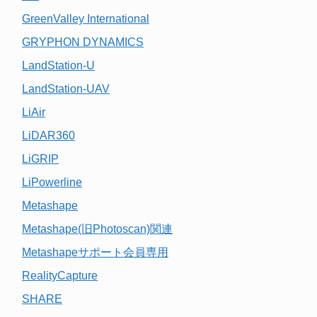
GreenValley International
GRYPHON DYNAMICS
LandStation-U
LandStation-UAV
LiAir
LiDAR360
LiGRIP
LiPowerline
Metashape
Metashape(旧Photoscan)関連
Metashapeサポート会員専用
RealityCapture
SHARE