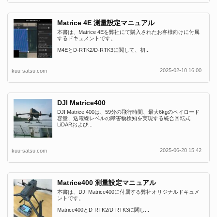
Matrice 4E 測量設定マニュアル
本書は、Matrice 4Eを弊社にて購入されたお客様向けに付属
するドキュメントです。
M4EとD-RTK2/D-RTK3に関して、初...
2025-02-10 16:00
kuu-satsu.com
DJI Matrice400
DJI Matrice 400は、59分の飛行時間、最大6kgのペイロード
容量、送電線レベルの障害物検知を実現する統合回転式
LiDARおよび...
2025-06-20 15:42
kuu-satsu.com
Matrice400 測量設定マニュアル
本書は、DJI Matrice400に付属する弊社オリジナルドキュメ
ントです。
Matrice400とD-RTK2/D-RTK3に関し...