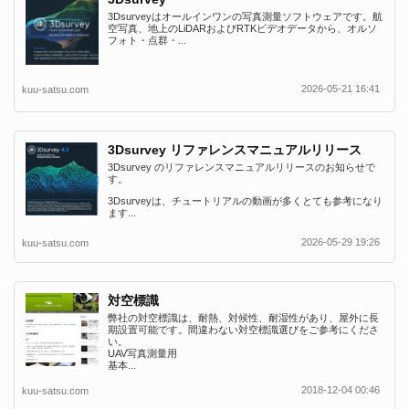
3Dsurveyはオールインワンの写真測量ソフトウェアです。航
空写真、地上のLiDARおよびRTKビデオデータから、オルソ
フォト・点群・...
2026-05-21 16:41
kuu-satsu.com
3Dsurvey リファレンスマニュアルリリース
3Dsurvey のリファレンスマニュアルリリースのお知らせで
す。
3Dsurveyは、チュートリアルの動画が多くとても参考になり
ます...
2026-05-29 19:26
kuu-satsu.com
対空標識
弊社の対空標識は、耐熱、対候性、耐湿性があり、屋外に長
期設置可能です。間違わない対空標識選びをご参考にくださ
い。
UAV写真測量用
基本...
2018-12-04 00:46
kuu-satsu.com