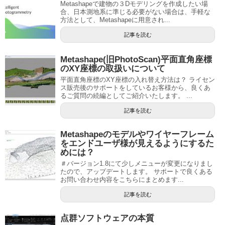
Metashapeで建物の３Dモデリングを作成したい場
合、日本測地系に準じる必要がない場合は、手軽な
方法として、Metashapeに用意され...
記事を読む
Metashape(旧PhotoScan)平面直角座標
のXY座標の取扱いについて
平面直角座標のXY座標の入れ替え方法は？ ライセン
ス販売後のサポートをしているお客様から、良くあ
るご質問の続編としてご紹介いたします。 ...
記事を読む
Metashapeのモデルやワイヤーフレーム
をエンドユーザ様が見えるようにするた
めには？
＃バージョン1.8にて少しメニューが変更になりまし
たので、アップデートします。 サポートで良くある
お問い合わせ内容をこちらにまとめます...
記事を読む
点群ソフトウェアの本質