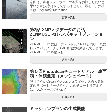
今回は、点群ソフトウエアの本質をお話ししたいと
思います(文字ばかりですみません)。 最初に、弊社
では、Agisoft社Metashap...
記事を読む
第2話 XMPメタデータのお話 -
ZENMUSE P1レンズキャリブレーショ
ン-
ZENMUSE P1には、ファントム４RTKと同様、既に
レンズパラメータがXMP領域に格納されています。
ZENMUSE P1を購入し...
記事を読む
第５回PhotoScanチュートリアル 表面
積・体積測定（メッシュベース）
弊社でPhotoScan Professionalライセンス購入者限
定のサポートページです。 このチュートリアルで
は、DEMベースのシェイ...
記事を読む
ミッションプランの生成機能