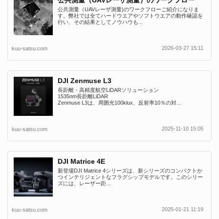
公共測量（UAVレーザ測量)のワークフローご紹介になりま
す。弊社では全てハードウエアやソフトウエアの動作確認を
行い、その結果としてノウハウも...
2026-03-27 15:11
kuu-satsu.com
DJI Zenmuse L3
長距離・高精度航空LiDARソリューション
1535nm長距離LiDAR
Zenmuse L3は、周囲光100klux、反射率10％の対...
2025-11-10 15:05
kuu-satsu.com
DJI Matrice 4E
新登場DJI Matrice 4シリーズは、新シリーズのコンパクトか
つインテリジェントなフラグシップモデルです。このシリー
ズには、レーザー距...
2025-01-21 11:19
kuu-satsu.com