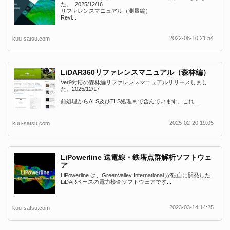
た。 2025/12/16
リファレンスマニュアル（測量編）
Revi...
2022-08-10 21:54
kuu-satsu.com
LiDAR360リファレンスマニュアル（森林編）
Ver9対応の森林編リファレンスマニュアルリリースしまし
た。2025/12/17
前処理からALS及びTLS処理まで含んでいます。これ...
2025-02-20 19:05
kuu-satsu.com
LiPowerline 送電線・鉄塔点群解析ソフトウェ
ア
LiPowerline は、GreenValley International が独自に開発した
LiDARベースの電力検査ソフトウェアです...
2023-03-14 14:25
kuu-satsu.com