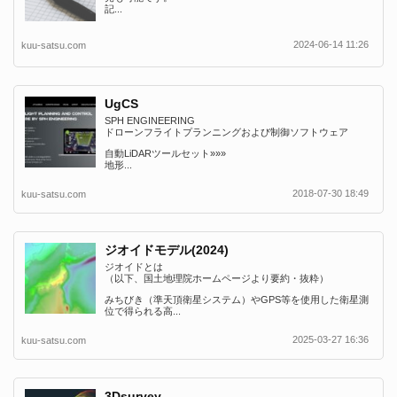
記...
2024-06-14 11:26
kuu-satsu.com
UgCS
SPH ENGINEERING
ドローンフライトプランニングおよび制御ソフトウェア
自動LiDARツールセット»»»
地形...
2018-07-30 18:49
kuu-satsu.com
ジオイドモデル(2024)
ジオイドとは
（以下、国土地理院ホームページより要約・抜粋）
みちびき（準天頂衛星システム）やGPS等を使用した衛星測
位で得られる高...
2025-03-27 16:36
kuu-satsu.com
3Dsurvey